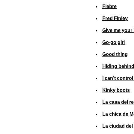
Fiebre
Fred Finley
Give me your 
Go-go girl
Good thing
Hiding behind
I can’t contro
Kinky boots
La casa del re
La chica de M
La ciudad del