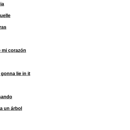
ia
uelle
ras
e mi corazón
onna lie in it
sando
a un árbol