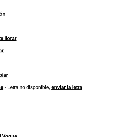
ión
e llorar
ar
biar
me
- Letra no disponible,
enviar la letra
l Vogue