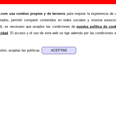
os Flechazos (letras, autores, videoclips...)
om usa cookies propias y de terceros
para mejorar la experiencia de u
>
hazos
Canciones
stados, permitir compartir contenidos en redes sociales y mostrar anuncio
a una lista con todas las canciones de
Los Flechazos
por ord
web, es necesario que aceptes las condiciones de
nuestra política de coo
ación disponible sobre una canción (discos en los que aparec
acidad
. El acceso y el uso de esta web se rige además por las condiciones 
 etc.), sigue el enlace correspondiente.
no esté disponible la letra de uno de los temas, se indica j
otón, aceptas las políticas:
ayudar a
completar esta sección
enviando las letras que fa
nes del grupo que no aparezcan en este listado.
 la grabación de la canción ha participado un segundo intérp
a una banda, bien sea un(a) cantante, también está indicado ju
iente.
nes por orden alfabético