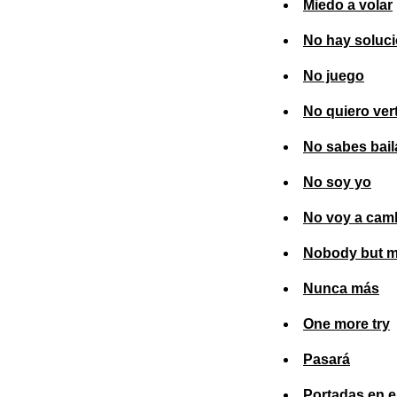
Miedo a volar
No hay soluc
No juego
No quiero vert
No sabes bail
No soy yo
No voy a cam
Nobody but 
Nunca más
One more try
Pasará
Portadas en e