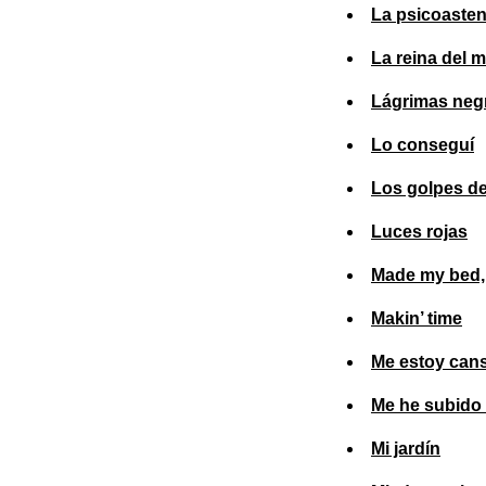
La psicoasten
La reina del m
Lágrimas neg
Lo conseguí
Los golpes d
Luces rojas
Made my bed, g
Makin’ time
Me estoy can
Me he subido 
Mi jardín