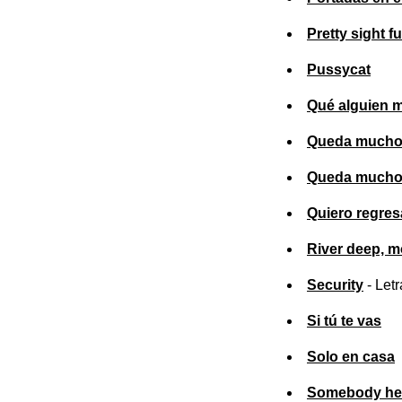
Pretty sight fu
Pussycat
Qué alguien 
Queda mucho 
Queda mucho 
Quiero regres
River deep, m
Security
- Letr
Si tú te vas
Solo en casa
Somebody he