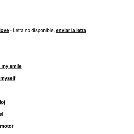
love
- Letra no disponible,
enviar la letra
 my smile
l myself
loj
el
 motor