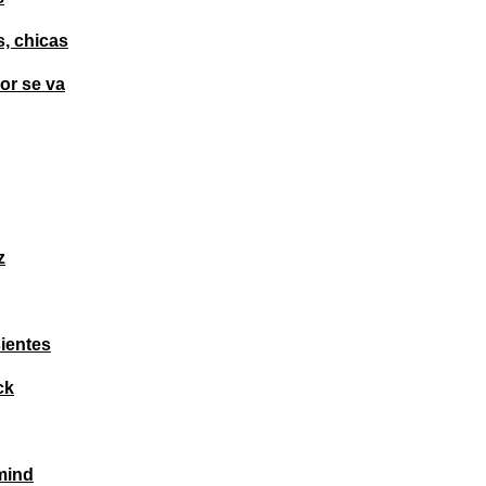
s, chicas
or se va
z
sientes
ck
mind