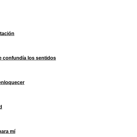
stación
 confundía los sentidos
enloquecer
d
para mí