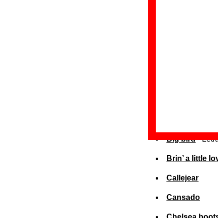
A toda veloci
Alerta
Arco iris
Atrapado en e
Ayer
Basta ya
Big bird
- Letr
Brin’ a little lo
Callejear
Cansado
Chelsea boot