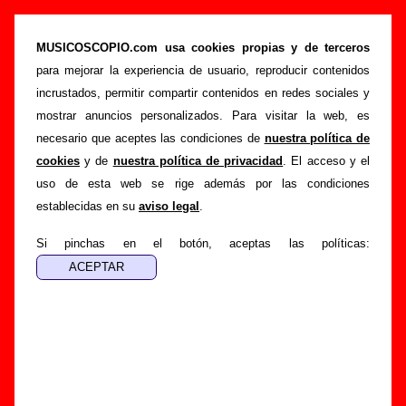
“Si tú te vas”, canción de Los Flechazos
(Letra e información)
MUSICOSCOPIO.com usa cookies propias y de terceros
para mejorar la experiencia de usuario, reproducir contenidos
>
>
>
Portada
Los Flechazos
Canciones
Si tú te vas
incrustados, permitir compartir contenidos en redes sociales y
Esta página pretende recopilar todo tipo de información
mostrar anuncios personalizados. Para visitar la web, es
sobre la
canción "Si tú te vas
" interpretada por
Los
necesario que aceptes las condiciones de
nuestra política de
Flechazos
. Además de su letra, también aparecerá
cookies
y de
nuestra política de privacidad
. El acceso y el
información sobre el autor o los autores, sobre los discos en
uso de esta web se rige además por las condiciones
los que está incluido este tema, sobre la grabación del
establecidas en su
aviso legal
.
mismo, sobre versiones a cargo de otros grupos... Si
encuentras errores o tienes información adicional, puedes
Si pinchas en el botón, aceptas las políticas:
ayudar a
completar esta información
.
Autores, versiones, ediciones... de “Si tú te vas”