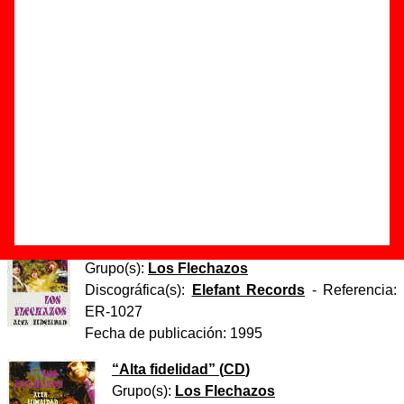
Autor(es) de la letra - Alejandro Díez Garín
Autor(es) de la música - Alejandro Díez Garín
Discos en los que aparece “Si tú te vas”
“
Alta fidelidad
” (
LP de vinilo de 12’’
)
Grupo(s):
Los Flechazos
Discográfica(s):
Elefant Records
-
Referencia:
ER-1027
Fecha de publicación:
1995
“
Alta fidelidad
” (
Casete
)
Grupo(s):
Los Flechazos
Discográfica(s):
Elefant Records
- Referencia:
ER-1027
Fecha de publicación:
1995
“
Alta fidelidad
” (
CD
)
Grupo(s):
Los Flechazos