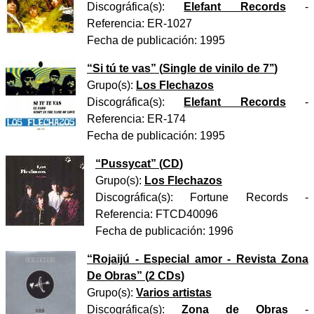
Discográfica(s):
Elefant Records
-
Referencia:
ER-1027
Fecha de publicación:
1995
“
Si tú te vas
” (
Single de vinilo de 7’’
)
Grupo(s):
Los Flechazos
Discográfica(s):
Elefant Records
-
Referencia:
ER-174
Fecha de publicación:
1995
“
Pussycat
” (
CD
)
Grupo(s):
Los Flechazos
Discográfica(s):
Fortune Records
-
Referencia:
FTCD40096
Fecha de publicación:
1996
“
Rojaijú - Especial amor - Revista Zona
De Obras
” (
2 CDs
)
Grupo(s):
Varios artistas
Discográfica(s):
Zona de Obras
-