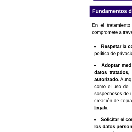
Fundamentos de
En el tratamiento
compromete a travé
Respetar la c
política de privaci
Adoptar medi
datos tratados,
autorizado.
Aunqu
como el uso del 
sospechosos de im
creación de copi
legal»
.
Solicitar el c
los datos person