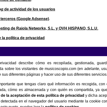
og
de actividad de los usuarios
 terceros (Google Adsense)
.
osting de Raiola Networks, S.L. y OVH HISPANO, S.L.U.
la política de privacidad
privacidad describe cómo es recopilada, gestionada, guard
da sobre los visitantes de musicoscopio.com (en adelante, usu
 sus diferentes páginas y hacer uso de sus diferentes servicios
mportante que tengas claro qué información es recogida, con
izada, cómo es almacenada y con quién es compartida, ya q
 de la aceptación de esta política de privacidad
y dicha acept
detectada en el navegador del usuario mediante la cookie co
 este punto, puedes leer la
política de cookies
.