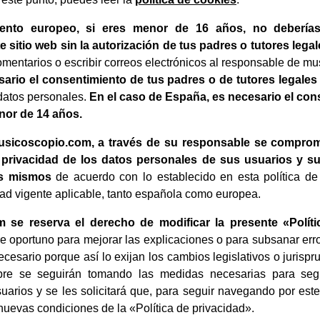
ento europeo, si eres menor de 16 años, no deberías
 sitio web sin la autorización de tus padres o tutores lega
comentarios o escribir correos electrónicos al responsable de m
sario el consentimiento de tus padres o de tutores legales
 datos personales.
En el caso de España, es necesario el con
nor de 14 años.
musicoscopio.com, a través de su responsable se comprom
privacidad de los datos personales de sus usuarios y su
os mismos
de acuerdo con lo establecido en esta política de
dad vigente aplicable, tanto española como europea.
 se reserva el derecho de modificar la presente «Políti
e oportuno para mejorar las explicaciones o para subsanar err
ecesario porque así lo exijan los cambios legislativos o jurisp
pre se seguirán tomando las medidas necesarias para segu
uarios y se les solicitará que, para seguir navegando por este
nuevas condiciones de la «Política de privacidad».