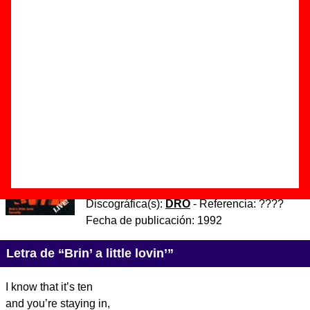
Autor(es) de la letra - Harry Vanda / George Young
Autor(es) de la música - Harry Vanda / George Young
Esta canción es una versión de
“Bring a little lovin’”
,
canción interpretada originalmente por
The Easybeats
.
Discos en los que aparece “Brin’ a little lovin’”
“
Brin’ a little lovin’
” (
Single de vinilo de
7’’
)
Grupo(s):
Los Flechazos
Discográfica(s):
DRO
- Referencia:
????
Fecha de publicación:
1992
Letra de “Brin’ a little lovin’”
I know that it’s ten
and you’re staying in,