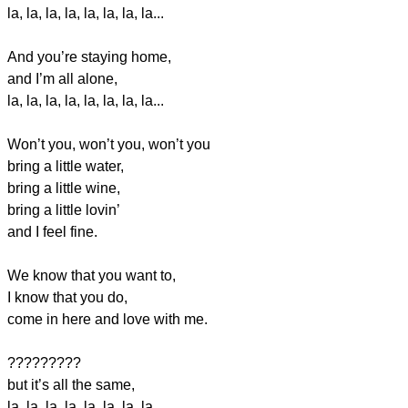
la, la, la, la, la, la, la, la...
And you’re staying home,
and I’m all alone,
la, la, la, la, la, la, la, la...
Won’t you, won’t you, won’t you
bring a little water,
bring a little wine,
bring a little lovin’
and I feel fine.
We know that you want to,
I know that you do,
come in here and love with me.
?????????
but it’s all the same,
la, la, la, la, la, la, la, la...