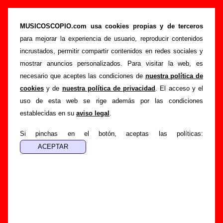
“Brin’ a little lovin’”, canción de Los Flechazos
(Letra e información)
MUSICOSCOPIO.com usa cookies propias y de terceros
para mejorar la experiencia de usuario, reproducir contenidos
>
>
>
Portada
Los Flechazos
Canciones
Brin’ a little lovin’
incrustados, permitir compartir contenidos en redes sociales y
Esta página pretende recopilar todo tipo de información
mostrar anuncios personalizados. Para visitar la web, es
sobre la
canción "Brin’ a little lovin’
" interpretada por
Los
necesario que aceptes las condiciones de
nuestra política de
Flechazos
. Además de su letra, también aparecerá
cookies
y de
nuestra política de privacidad
. El acceso y el
información sobre el autor o los autores, sobre los discos en
uso de esta web se rige además por las condiciones
los que está incluido este tema, sobre la grabación del
establecidas en su
aviso legal
.
mismo, sobre versiones a cargo de otros grupos... Si
encuentras errores o tienes información adicional, puedes
Si pinchas en el botón, aceptas las políticas:
ayudar a
completar esta información
.
Autores, versiones, ediciones... de “Brin’ a little
lovin’”