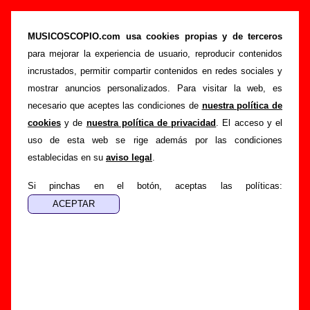
“You drove me crazy”, canción de Los
Flechazos (Letra e información)
MUSICOSCOPIO.com usa cookies propias y de terceros
para mejorar la experiencia de usuario, reproducir contenidos
>
>
>
Portada
Los Flechazos
Canciones
You drove me crazy
incrustados, permitir compartir contenidos en redes sociales y
Esta página pretende recopilar todo tipo de información
mostrar anuncios personalizados. Para visitar la web, es
sobre la
canción "You drove me crazy
" interpretada por
necesario que aceptes las condiciones de
nuestra política de
Los Flechazos
. Además de su letra, también aparecerá
cookies
y de
nuestra política de privacidad
. El acceso y el
información sobre el autor o los autores, sobre los discos en
uso de esta web se rige además por las condiciones
los que está incluido este tema, sobre la grabación del
establecidas en su
aviso legal
.
mismo, sobre versiones a cargo de otros grupos... Si
encuentras errores o tienes información adicional, puedes
Si pinchas en el botón, aceptas las políticas:
ayudar a
completar esta información
.
Autores, versiones, ediciones... de “You drove me
crazy”