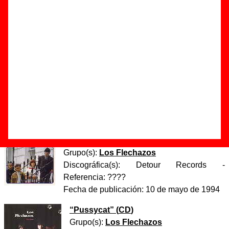
Autor(es) de la letra - Alejandro Díez Garín
Autor(es) de la música - Alejandro Díez Garín
Discos en los que aparece “You drove me crazy”
“
Vuelvo a casa
” (
Single de vinilo de 7’’
)
Grupo(s):
Los Flechazos
Discográfica(s):
DRO
- Referencia:
????
Fecha de publicación:
1993
“
Try it
” (
Single de vinilo de 7’’
)
Grupo(s):
Los Flechazos
Discográfica(s):
Detour Records
-
Referencia:
????
Fecha de publicación:
10 de mayo de 1994
“
Pussycat
” (
CD
)
Grupo(s):
Los Flechazos