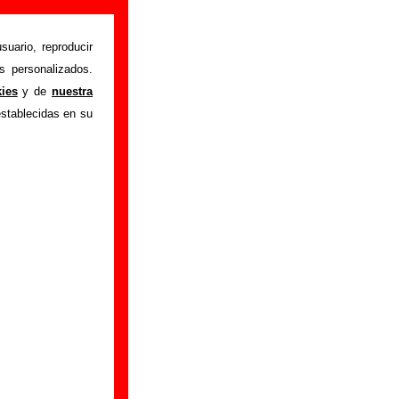
mación)
suario, reproducir
s personalizados.
omebody help me
"
kies
y de
nuestra
ón sobre el autor o
establecidas en su
ión del mismo, sobre
n adicional, puedes
iginalmente por
The