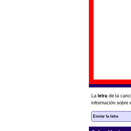
Spencer Davis G
la que le dieron e
era pop”
(DRO, 19
Discos en los qu
“
V
Gr
Di
Fe
Letra de “Some
La
letra
de la can
información sobre 
Enviar la letra