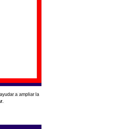
aptada al español a
m “Viviendo en la
ayudar a ampliar la
ar
.