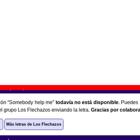
roup
. Los Flechazos también grabaron otra versión con letra ad
l título de “Qué alguien me ayude” y que publicaron en su
álbu
88).
e aparece “Somebody help me”
iviendo en la era pop
” (
Single promocional de 7’’
)
upo(s):
Los Flechazos
scográfica(s):
DRO
- Referencia:
1D-519
cha de publicación:
1989
body help me”
ción “Somebody help me”
todavía no está disponible
. Puedes 
el grupo Los Flechazos enviando la letra.
Gracias por colabor
Más letras de Los Flechazos