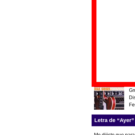
“
D
Gr
Di
Fe
“
D
Gr
Di
Fe
“
D
Gr
Di
Fe
Letra de “Ayer”
Me dijiste que para