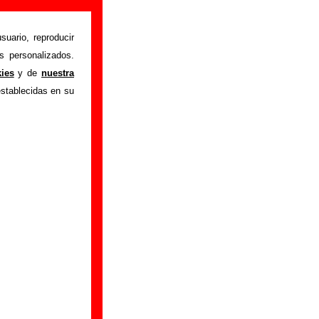
suario, reproducir
s personalizados.
interpretada por
Los
kies
y de
nuestra
s autores, sobre los
establecidas en su
ersiones a cargo de
ar a
completar esta