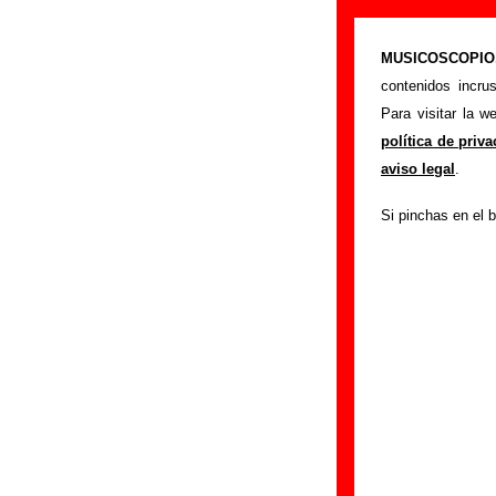
“Ayer”, canció
MUSICOSCOPIO.c
>
Portada
Los Flec
contenidos incru
Esta página pretend
Para visitar la 
Flechazos
. Además
política de priv
discos en los que 
aviso legal
.
otros grupos... Si 
Si pinchas en el b
información
.
Autores, versio
Autor(es) de la let
Autor(es) de la mús
Discos en los que