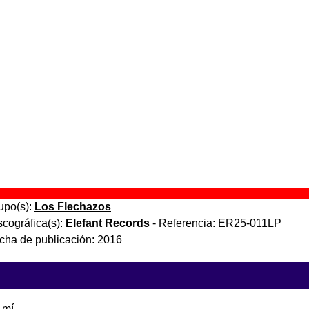
ías grises
” (
Mini LP
)
upo(s):
Los Flechazos
scográfica(s):
Elefant Records
- Referencia:
ER-1030 Mini LP
cha de publicación:
1996
ías grises
” (
Mini CD
)
upo(s):
Los Flechazos
scográfica(s):
Elefant Records
- Referencia:
ER-1030 Mini CD
cha de publicación:
1996
ías grises (Reedición)
” (
LP de vinilo + CD
)
upo(s):
Los Flechazos
scográfica(s):
Elefant Records
- Referencia:
ER25-011LP
cha de publicación:
2016
 mí