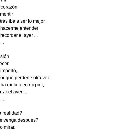
u corazón,
mentir
rás iba a ser lo mejor.
 hacerme entender
ecordar el ayer ...
...
usión
ecer.
importó,
or que perderte otra vez.
 ha metido en mi piel,
rar el ayer ...
...
 realidad?
ue venga después?
o mirar,