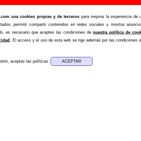
n de Los Flechazos (Letra e información)
om usa cookies propias y de terceros
para mejorar la experiencia de u
>
>
hazos
Canciones
Ayer
stados, permitir compartir contenidos en redes sociales y mostrar anuncio
e recopilar todo tipo de información sobre la
canción "Ayer
" 
web, es necesario que aceptes las condiciones de
nuestra política de coo
 de su letra, también aparecerá información sobre el autor o lo
acidad
. El acceso y el uso de esta web se rige además por las condiciones 
está incluido este tema, sobre la grabación del mismo, sobre v
encuentras errores o tienes información adicional, puedes ayud
otón, aceptas las políticas:
nes, ediciones... de “Ayer”
ra - Alejandro Díez Garín
ica - Alejandro Díez Garín
 aparece “Ayer”