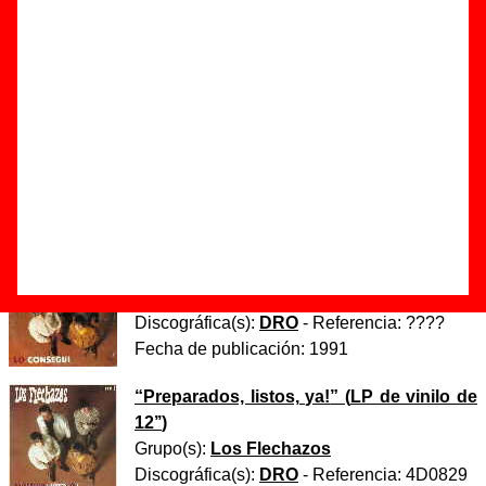
Autor(es) de la letra - James Brown
Autor(es) de la música - James Brown
Esta canción es una versión de
“And I do just what I want”
,
canción interpretada originalmente por
James Brown
. La
canción original tiene letra en inglés mientras que la versión
de Los Flechazos tiene una letra adaptada al español.
Discos en los que aparece “El alquiler”
“
Lo conseguí
” (
Single de vinilo de 7’’
)
Grupo(s):
Los Flechazos
Discográfica(s):
DRO
- Referencia:
????
Fecha de publicación:
1991
“
Preparados, listos, ya!
” (
LP de vinilo de
12’’
)
Grupo(s):
Los Flechazos
Discográfica(s):
DRO
- Referencia:
4D0829