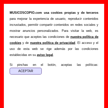
“El alquiler”, canción de Los Flechazos (Letra
e información)
MUSICOSCOPIO.com usa cookies propias y de terceros
para mejorar la experiencia de usuario, reproducir contenidos
>
>
>
Portada
Los Flechazos
Canciones
El alquiler
incrustados, permitir compartir contenidos en redes sociales y
Esta página pretende recopilar todo tipo de información
mostrar anuncios personalizados. Para visitar la web, es
sobre la
canción "El alquiler
" interpretada por
Los
necesario que aceptes las condiciones de
nuestra política de
Flechazos
. Además de su letra, también aparecerá
cookies
y de
nuestra política de privacidad
. El acceso y el
información sobre el autor o los autores, sobre los discos en
uso de esta web se rige además por las condiciones
los que está incluido este tema, sobre la grabación del
establecidas en su
aviso legal
.
mismo, sobre versiones a cargo de otros grupos... Si
encuentras errores o tienes información adicional, puedes
Si pinchas en el botón, aceptas las políticas:
ayudar a
completar esta información
.
Autores, versiones, ediciones... de “El alquiler”