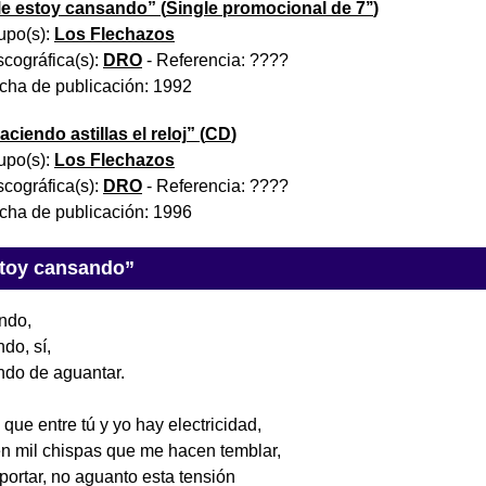
e estoy cansando
” (
Single promocional de 7’’
)
upo(s):
Los Flechazos
scográfica(s):
DRO
- Referencia:
????
cha de publicación:
1992
aciendo astillas el reloj
” (
CD
)
upo(s):
Los Flechazos
scográfica(s):
DRO
- Referencia:
????
cha de publicación:
1996
stoy cansando”
ndo,
do, sí,
ndo de aguantar.
ue entre tú y yo hay electricidad,
en mil chispas que me hacen temblar,
oportar, no aguanto esta tensión