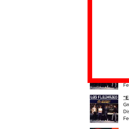
The Game
.
Discos en los qu
“
E
Gr
Di
Fe
“
E
Gr
Di
Fe
“
E
Gr
Di
Fe