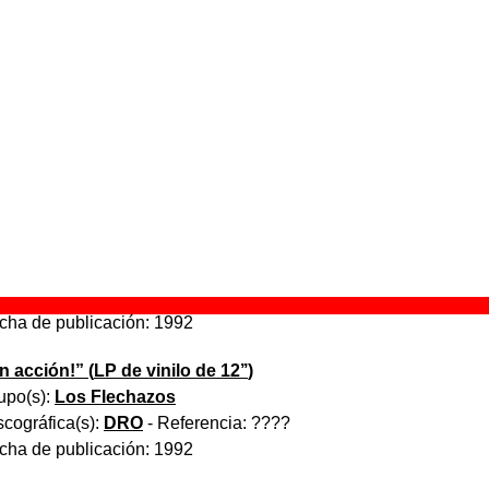
e aparece “Me estoy cansando”
n acción!
” (
Casete
)
upo(s):
Los Flechazos
scográfica(s):
DRO
- Referencia:
????
cha de publicación:
1992
n acción!
” (
CD
)
upo(s):
Los Flechazos
scográfica(s):
DRO
- Referencia:
????
cha de publicación:
1992
n acción!
” (
LP de vinilo de 12’’
)
upo(s):
Los Flechazos
scográfica(s):
DRO
- Referencia:
????
cha de publicación:
1992