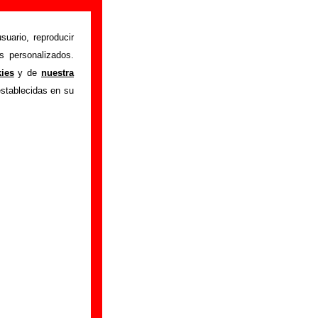
mación)
suario, reproducir
s personalizados.
 estoy cansando
"
kies
y de
nuestra
ón sobre el autor o
establecidas en su
ión del mismo, sobre
n adicional, puedes
da originalmente por