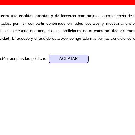
sando”, canción de Los Flechazos (Letra e infor
om usa cookies propias y de terceros
para mejorar la experiencia de u
>
>
hazos
Canciones
Me estoy cansando
stados, permitir compartir contenidos en redes sociales y mostrar anuncio
nde recopilar todo tipo de información sobre la
canción "Me
web, es necesario que aceptes las condiciones de
nuestra política de coo
s Flechazos
. Además de su letra, también aparecerá informaci
acidad
. El acceso y el uso de esta web se rige además por las condiciones 
los discos en los que está incluido este tema, sobre la grabac
de otros grupos... Si encuentras errores o tienes informació
otón, aceptas las políticas:
r esta información
.
nes, ediciones... de “Me estoy cansando”
a - Wackett
ica - Wackett
na versión de
“Gonna get me someone”
, canción interpreta