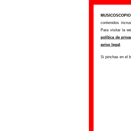
“Me estoy can
MUSICOSCOPIO.c
>
Portada
Los Flec
contenidos incru
Esta página prete
Para visitar la 
interpretada por
Lo
política de priv
los autores, sobre 
aviso legal
.
versiones a cargo 
Si pinchas en el b
ayudar a
completa
Autores, versio
Autor(es) de la letr
Autor(es) de la mús
Esta canción es u