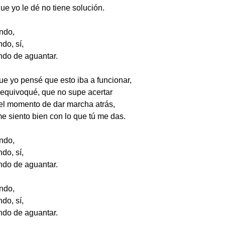
ue yo le dé no tiene solución.
ndo,
do, sí,
ndo de aguantar.
e yo pensé que esto iba a funcionar,
equivoqué, que no supe acertar
 el momento de dar marcha atrás,
me siento bien con lo que tú me das.
ndo,
do, sí,
ndo de aguantar.
ndo,
do, sí,
ndo de aguantar.