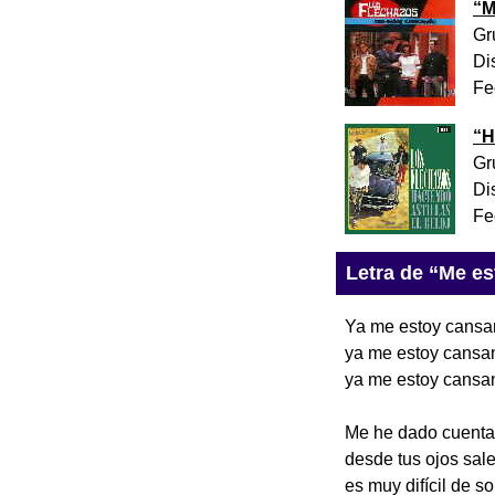
“
M
Gr
Di
Fe
“
H
Gr
Di
Fe
Letra de “Me e
Ya me estoy cansa
ya me estoy cansan
ya me estoy cansa
Me he dado cuenta q
desde tus ojos sal
es muy difícil de s