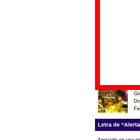
“
Alta 
Grupo(
Discog
Fecha 
“
A
Gr
Di
Fe
“
A
Gr
Di
Fe
Letra de “Alert
Apoyado en una e