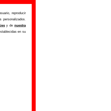
suario, reproducir
s personalizados.
ta
" interpretada por
kies
y de
nuestra
utor o los autores,
establecidas en su
, sobre versiones a
l, puedes ayudar a