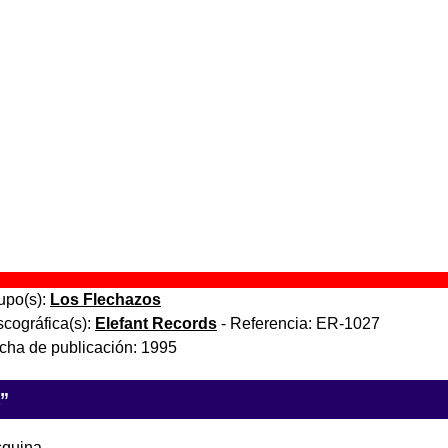
fidelidad
” (
Casete
)
s):
Los Flechazos
ráfica(s):
Elefant Records
- Referencia:
ER-1027
de publicación:
1995
lta fidelidad
” (
CD
)
upo(s):
Los Flechazos
scográfica(s):
Elefant Records
- Referencia:
ER-1027
cha de publicación:
1995
lta fidelidad
” (
LP de vinilo de 12’’
)
upo(s):
Los Flechazos
scográfica(s):
Elefant Records
- Referencia:
ER-1027
cha de publicación:
1995
a”
squina