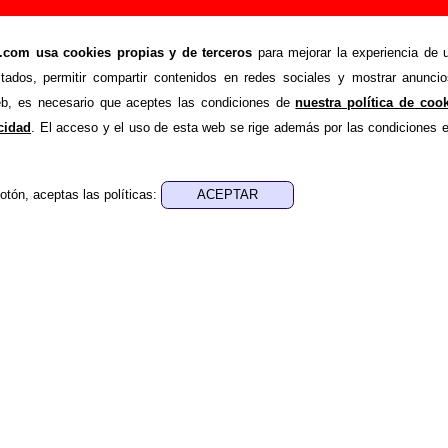
ión de Los Flechazos (Letra e información)
om usa cookies propias y de terceros
para mejorar la experiencia de u
>
>
hazos
Canciones
Alerta
stados, permitir compartir contenidos en redes sociales y mostrar anuncio
de recopilar todo tipo de información sobre la
canción "Aler
web, es necesario que aceptes las condiciones de
nuestra política de coo
Además de su letra, también aparecerá información sobre el a
acidad
. El acceso y el uso de esta web se rige además por las condiciones 
n los que está incluido este tema, sobre la grabación del mismo
upos... Si encuentras errores o tienes información adiciona
otón, aceptas las políticas:
formación
.
es, ediciones... de “Alerta”
ra - Alejandro Díez Garín
ica - Alejandro Díez Garín
 aparece “Alerta”