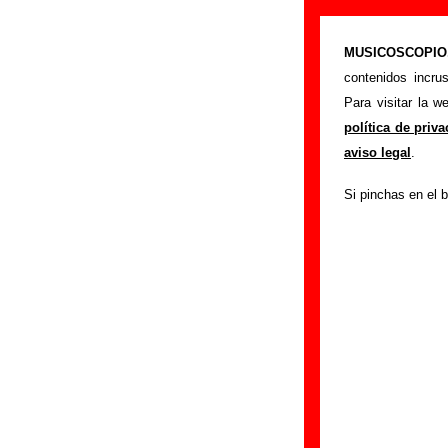
“Alerta”, canc
MUSICOSCOPIO.c
>
Portada
Los Flec
contenidos incru
Esta página preten
Para visitar la 
Los Flechazos
. 
política de priv
sobre los discos e
aviso legal
.
cargo de otros gr
Si pinchas en el b
completar esta in
Autores, version
Autor(es) de la let
Autor(es) de la mús
Discos en los que