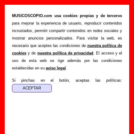
“Atrapado en el tiempo”, canción de Los
Flechazos (Letra e información)
MUSICOSCOPIO.com usa cookies propias y de terceros
para mejorar la experiencia de usuario, reproducir contenidos
>
>
>
Portada
Los Flechazos
Canciones
Atrapado en el tiempo
incrustados, permitir compartir contenidos en redes sociales y
Esta página pretende recopilar todo tipo de información
mostrar anuncios personalizados. Para visitar la web, es
sobre la
canción "Atrapado en el tiempo
" interpretada por
necesario que aceptes las condiciones de
nuestra política de
Los Flechazos
. Además de su letra, también aparecerá
cookies
y de
nuestra política de privacidad
. El acceso y el
información sobre el autor o los autores, sobre los discos en
uso de esta web se rige además por las condiciones
los que está incluido este tema, sobre la grabación del
establecidas en su
aviso legal
.
mismo, sobre versiones a cargo de otros grupos... Si
encuentras errores o tienes información adicional, puedes
Si pinchas en el botón, aceptas las políticas:
ayudar a
completar esta información
.
Autores, versiones, ediciones... de “Atrapado en
el tiempo”