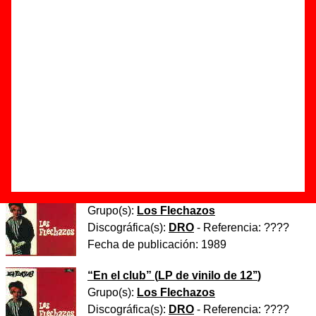
Autor(es) de la letra - Alejandro Díez Garín
Autor(es) de la música - Alejandro Díez Garín
Discos en los que aparece “Atrapado en el tiempo”
“
En el club
” (
Casete
)
Grupo(s):
Los Flechazos
Discográfica(s):
DRO
- Referencia:
????
Fecha de publicación:
1989
“
En el club
” (
CD
)
Grupo(s):
Los Flechazos
Discográfica(s):
DRO
- Referencia:
????
Fecha de publicación:
1989
“
En el club
” (
LP de vinilo de 12’’
)
Grupo(s):
Los Flechazos
Discográfica(s):
DRO
- Referencia:
????