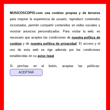
“Nobody but me”, canción de Los Flechazos
(Letra e información)
MUSICOSCOPIO.com usa cookies propias y de terceros
para mejorar la experiencia de usuario, reproducir contenidos
>
>
>
Portada
Los Flechazos
Canciones
Nobody but me
incrustados, permitir compartir contenidos en redes sociales y
Esta página pretende recopilar todo tipo de información
mostrar anuncios personalizados. Para visitar la web, es
sobre la
canción "Nobody but me
" interpretada por
Los
necesario que aceptes las condiciones de
nuestra política de
Flechazos
. Además de su letra, también aparecerá
cookies
y de
nuestra política de privacidad
. El acceso y el
información sobre el autor o los autores, sobre los discos en
uso de esta web se rige además por las condiciones
los que está incluido este tema, sobre la grabación del
establecidas en su
aviso legal
.
mismo, sobre versiones a cargo de otros grupos... Si
encuentras errores o tienes información adicional, puedes
Si pinchas en el botón, aceptas las políticas:
ayudar a
completar esta información
.
Autores, versiones, ediciones... de “Nobody but
me”