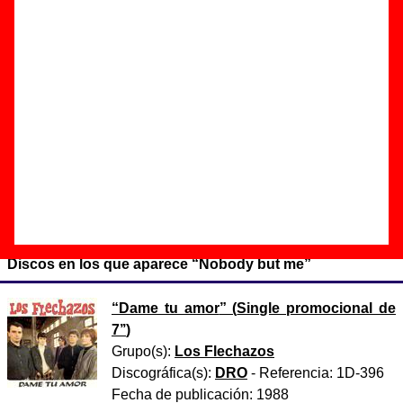
Autor(es) de la letra - O’Kelly Isley / Ronald Isley / Rudolph
Isley
Autor(es) de la música - O’Kelly Isley / Ronald Isley /
Rudolph Isley
Esta canción es una versión de
“Nobody but me”
, canción
interpretada originalmente por
The Isley Brothers
. Los
Flechazos también hicieron una versión de esta canción con
letra adaptada al español a la que titularon “
No sabes
bailar
”.
Discos en los que aparece “Nobody but me”
“
Dame tu amor
” (
Single promocional de
7’’
)
Grupo(s):
Los Flechazos
Discográfica(s):
DRO
- Referencia:
1D-396
Fecha de publicación:
1988