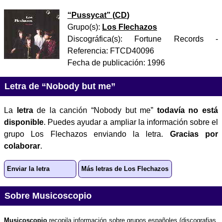
“
Pussycat
” (
CD
)
Grupo(s):
Los Flechazos
Discográfica(s):
Fortune Records
-
Referencia:
FTCD40096
Fecha de publicación:
1996
Letra de “Nobody but me”
La
letra
de la canción “Nobody but me”
todavía no está
disponible
. Puedes ayudar a ampliar la información sobre el
grupo Los Flechazos enviando la letra.
Gracias por
colaborar
.
Enviar la letra
Más letras de Los Flechazos
Sobre Musicoscopio
Musicoscopio
recopila información sobre grupos españoles (discografias,