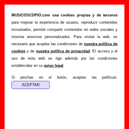
“La chica de Mel”, canción de Los Flechazos
(Letra e información)
MUSICOSCOPIO.com usa cookies propias y de terceros
para mejorar la experiencia de usuario, reproducir contenidos
>
>
>
Portada
Los Flechazos
Canciones
La chica de Mel
incrustados, permitir compartir contenidos en redes sociales y
Esta página pretende recopilar todo tipo de información
mostrar anuncios personalizados. Para visitar la web, es
sobre la
canción "La chica de Mel
" interpretada por
Los
necesario que aceptes las condiciones de
nuestra política de
Flechazos
. Además de su letra, también aparecerá
cookies
y de
nuestra política de privacidad
. El acceso y el
información sobre el autor o los autores, sobre los discos en
uso de esta web se rige además por las condiciones
los que está incluido este tema, sobre la grabación del
establecidas en su
aviso legal
.
mismo, sobre versiones a cargo de otros grupos... Si
encuentras errores o tienes información adicional, puedes
Si pinchas en el botón, aceptas las políticas:
ayudar a
completar esta información
.
Autores, versiones, ediciones... de “La chica de
Mel”