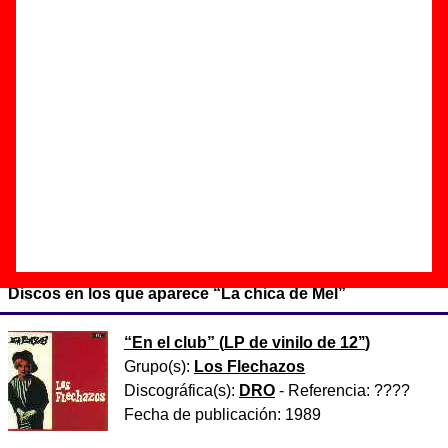
Autor(es) de la letra - Alejandro Díez Garín
Autor(es) de la música - Alejandro Díez Garín
Existen 2 versiones de esta canción realizadas por otros
artistas:
Airbag
grabó una versión titulada
“
La chica de Mel
”
.
Airbag
grabó una versión titulada
“
La chica de Mel
(directo, Sala Heineken)
”
.
Discos en los que aparece “La chica de Mel”
“
En el club
” (
LP de vinilo de 12’’
)
Grupo(s):
Los Flechazos
Discográfica(s):
DRO
- Referencia:
????
Fecha de publicación:
1989