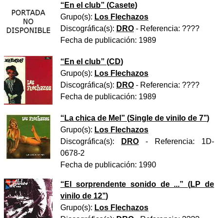
“
En el club
” (
Casete
)
Grupo(s):
Los Flechazos
Discográfica(s):
DRO
- Referencia:
????
Fecha de publicación:
1989
“
En el club
” (
CD
)
Grupo(s):
Los Flechazos
Discográfica(s):
DRO
- Referencia:
????
Fecha de publicación:
1989
“
La chica de Mel
” (
Single de vinilo de 7’’
)
Grupo(s):
Los Flechazos
Discográfica(s):
DRO
- Referencia:
1D-
0678-2
Fecha de publicación:
1990
“
El sorprendente sonido de ...
” (
LP de
vinilo de 12’’
)
Grupo(s):
Los Flechazos