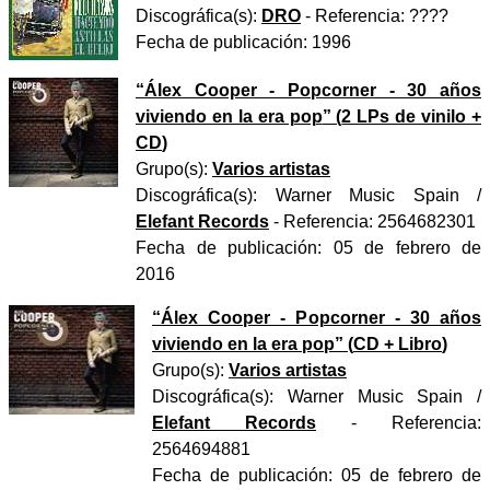
Discográfica(s):
DRO
- Referencia:
????
Fecha de publicación:
1996
“
Álex Cooper - Popcorner - 30 años
viviendo en la era pop
” (
2 LPs de vinilo +
CD
)
Grupo(s):
Varios artistas
Discográfica(s):
Warner Music Spain
/
Elefant Records
- Referencia:
2564682301
Fecha de publicación:
05 de febrero de
2016
“
Álex Cooper - Popcorner - 30 años
viviendo en la era pop
” (
CD + Libro
)
Grupo(s):
Varios artistas
Discográfica(s):
Warner Music Spain
/
Elefant Records
- Referencia:
2564694881
Fecha de publicación:
05 de febrero de