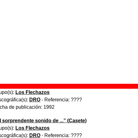
n acción!
” (
LP de vinilo de 12’’
)
upo(s):
Los Flechazos
scográfica(s):
DRO
- Referencia:
????
cha de publicación:
1992
n acción!
” (
Casete
)
upo(s):
Los Flechazos
scográfica(s):
DRO
- Referencia:
????
cha de publicación:
1992
n acción!
” (
CD
)
upo(s):
Los Flechazos
scográfica(s):
DRO
- Referencia:
????
cha de publicación:
1992
l sorprendente sonido de ...
” (
Casete
)
upo(s):
Los Flechazos
scográfica(s):
DRO
- Referencia:
????