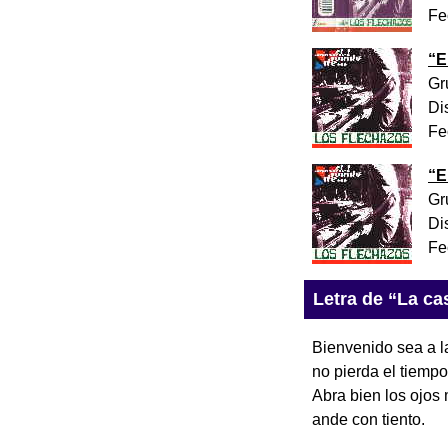
Fe
“
E
Gr
Di
Fe
“
E
Gr
Di
Fe
Letra de “La cas
Bienvenido sea a la
no pierda el tiempo
Abra bien los ojos 
ande con tiento.