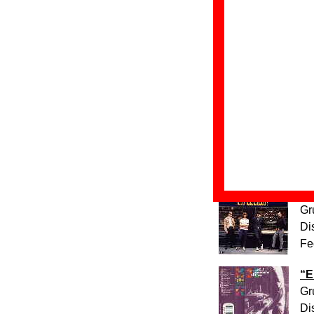
“
E
Gr
Di
Fe
“
E
Gr
Di
Fe
“
E
Gr
Di
Fe
“
E
Gr
Di