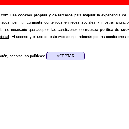
eloj”, canción de Los Flechazos (Letra e informac
om usa cookies propias y de terceros
para mejorar la experiencia de u
>
>
hazos
Canciones
La casa del reloj
stados, permitir compartir contenidos en redes sociales y mostrar anuncio
nde recopilar todo tipo de información sobre la
canción "L
web, es necesario que aceptes las condiciones de
nuestra política de coo
s Flechazos
. Además de su letra, también aparecerá informaci
acidad
. El acceso y el uso de esta web se rige además por las condiciones 
los discos en los que está incluido este tema, sobre la grabac
de otros grupos... Si encuentras errores o tienes informació
otón, aceptas las políticas:
r esta información
.
es, ediciones... de “La casa del reloj”
ra - Alejandro Díez Garín
ica - Alejandro Díez Garín
 aparece “La casa del reloj”