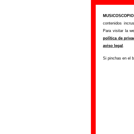
“La casa del r
MUSICOSCOPIO.c
>
Portada
Los Flec
contenidos incru
Esta página prete
Para visitar la 
interpretada por
Lo
política de priv
los autores, sobre 
aviso legal
.
versiones a cargo 
Si pinchas en el b
ayudar a
completa
Autores, version
Autor(es) de la let
Autor(es) de la mús
Discos en los que