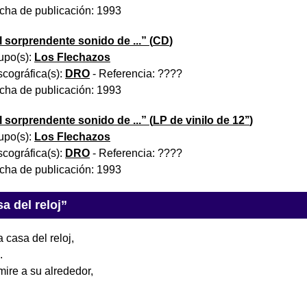
cha de publicación:
1993
l sorprendente sonido de ...
” (
CD
)
upo(s):
Los Flechazos
scográfica(s):
DRO
- Referencia:
????
cha de publicación:
1993
l sorprendente sonido de ...
” (
LP de vinilo de 12’’
)
upo(s):
Los Flechazos
scográfica(s):
DRO
- Referencia:
????
cha de publicación:
1993
a del reloj”
 casa del reloj,
.
mire a su alrededor,