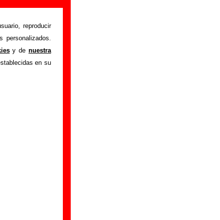
ión)
suario, reproducir
s personalizados.
a casa del reloj
"
kies
y de
nuestra
ón sobre el autor o
establecidas en su
ión del mismo, sobre
n adicional, puedes