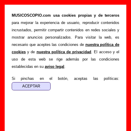
Los Flechazos - Añadir o corregir información
MUSICOSCOPIO.com usa cookies propias y de terceros
>
>
Portada
Los Flechazos
Añadir
para mejorar la experiencia de usuario, reproducir contenidos
Si tienes información adicional, puedes enviar nueva
incrustados, permitir compartir contenidos en redes sociales y
información o corregir la existente mediante el siguiente
mostrar anuncios personalizados. Para visitar la web, es
formulario o escribiendo un e-mail a
necesario que aceptes las condiciones de
nuestra política de
guialven@musicoscopio.com
.
Gracias por tu
cookies
y de
nuestra política de privacidad
. El acceso y el
colaboración.
uso de esta web se rige además por las condiciones
establecidas en su
aviso legal
.
Nombre
:
Si pinchas en el botón, aceptas las políticas:
E-mail
:
(necesario para obtener respuesta)
Asunto :