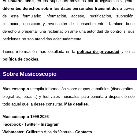
El usuario tiene
, en los supuestos previstos por la legislación vigente,
diferentes derechos sobre los datos personales transmitidos
a través
de este formulario: información, acceso, rectificación, supresión,
limitación, oposición y revocación del consentimiento. También tiene
derecho a presentar una reclamación ante una autoridad de control si sus
peticiones no son atendidas adecuadamente.
Tienes información más detallada en la
política de privacidad
y en la
política de cookies
.
Sobre Musicoscopio
Musicoscopio
recopila información sobre grupos españoles (discografias,
biografías, letras...) y festivales musicales para ponerla a disposición de
todo aquel que la desee consultar.
Más detalles
.
Musicoscopio 1999-2026
Facebook
-
Twitter
-
Instagram
Webmaster
: Guillermo Albaida Ventura -
Contacto