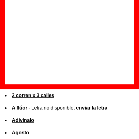
al título de la canción correspondiente.
Lista de canciones por orden alfabético
¡Ahora sí!
¡Ahora sí! (demo)
¿Qué tienen otras ...?
2 corren x 3 calles
A flúor
- Letra no disponible,
enviar la letra
Adivínalo
Agosto