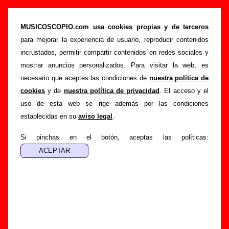
Canciones de Vacaciones (letras, autores,
videoclips...)
MUSICOSCOPIO.com usa cookies propias y de terceros
para mejorar la experiencia de usuario, reproducir contenidos
>
>
Portada
Vacaciones
Canciones
incrustados, permitir compartir contenidos en redes sociales y
Esta página muestra una lista con todas las canciones de
mostrar anuncios personalizados. Para visitar la web, es
Vacaciones
por orden alfabético. Para ver toda la
necesario que aceptes las condiciones de
nuestra política de
información disponible sobre una canción (discos en los que
cookies
y de
nuestra política de privacidad
. El acceso y el
aparece, autor o autores, letra, curiosidades, etc.), sigue el
uso de esta web se rige además por las condiciones
enlace correspondiente.
establecidas en su
aviso legal
.
En el caso de que no esté disponible la letra de uno de los
Si pinchas en el botón, aceptas las políticas:
temas, se indica junto al enlace a la canción. Puedes ayudar
a
completar esta sección
enviando las letras que faltan o
información sobre otras canciones del grupo que no
aparezcan en este listado.
Por último, si en la grabación de la canción ha participado un
segundo intérprete además de Vacaciones, bien sea una
banda, bien sea un(a) cantante, también está indicado junto