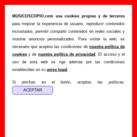
“Sé que no voy a vomitar”, canción de
Vacaciones (Letra e información)
MUSICOSCOPIO.com usa cookies propias y de terceros
para mejorar la experiencia de usuario, reproducir contenidos
>
>
>
Portada
Vacaciones
Canciones
Sé que no voy a vomitar
incrustados, permitir compartir contenidos en redes sociales y
Esta página pretende recopilar todo tipo de información
mostrar anuncios personalizados. Para visitar la web, es
sobre la
canción "Sé que no voy a vomitar
" interpretada
necesario que aceptes las condiciones de
nuestra política de
por
Vacaciones
. Además de su letra, también aparecerá
cookies
y de
nuestra política de privacidad
. El acceso y el
información sobre el autor o los autores, sobre los discos en
uso de esta web se rige además por las condiciones
los que está incluido este tema, sobre la grabación del
establecidas en su
aviso legal
.
mismo, sobre versiones a cargo de otros grupos... Si
encuentras errores o tienes información adicional, puedes
Si pinchas en el botón, aceptas las políticas:
ayudar a
completar esta información
.
Autores, versiones, ediciones... de “Sé que no
voy a vomitar”