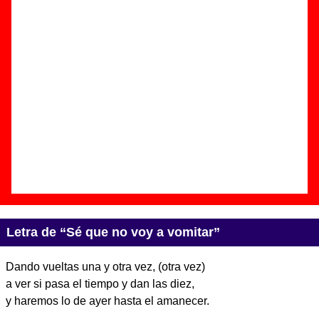
Autor(es) de la letra - ????
Autor(es) de la música - ????
Discos en los que aparece “Sé que no voy a vomitar”
“
Emmaboda
” (
CD
)
Grupo(s):
Vacaciones
Discográfica(s):
Discos Imprescindibles /
Autopop
- Referencia:
????
Fecha de publicación:
03 de octubre de
2005
Letra de “Sé que no voy a vomitar”
Dando vueltas una y otra vez, (otra vez)
a ver si pasa el tiempo y dan las diez,
y haremos lo de ayer hasta el amanecer.