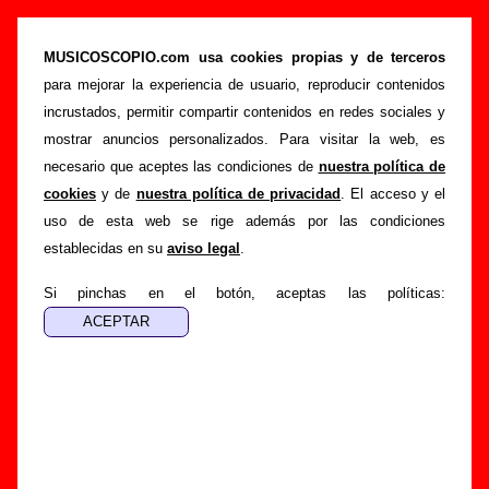
“Asesinato”, canción de Vacaciones (Letra e
información)
MUSICOSCOPIO.com usa cookies propias y de terceros
para mejorar la experiencia de usuario, reproducir contenidos
>
>
>
Portada
Vacaciones
Canciones
Asesinato
incrustados, permitir compartir contenidos en redes sociales y
Esta página pretende recopilar todo tipo de información
mostrar anuncios personalizados. Para visitar la web, es
sobre la
canción "Asesinato
" interpretada por
Vacaciones
.
necesario que aceptes las condiciones de
nuestra política de
Además de su letra, también aparecerá información sobre el
cookies
y de
nuestra política de privacidad
. El acceso y el
autor o los autores, sobre los discos en los que está incluido
uso de esta web se rige además por las condiciones
este tema, sobre la grabación del mismo, sobre versiones a
establecidas en su
aviso legal
.
cargo de otros grupos... Si encuentras errores o tienes
información adicional, puedes ayudar a
completar esta
Si pinchas en el botón, aceptas las políticas:
información
.
Autores, versiones, ediciones... de “Asesinato”