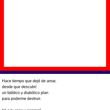
Autor(es) de la letra - ????
Autor(es) de la música - ????
Discos en los que aparece “Asesinato”
“
Un año de ...
” (
CD single
)
Grupo(s):
Vacaciones
Discográfica(s):
Elefant Records
-
Referencia:
????
Fecha de publicación:
febrero de 2000
Letra de “Asesinato”
Hace tiempo que dejé de amar,
desde que descubrí
un fatídico y diabólico plan
para poderme destruir.