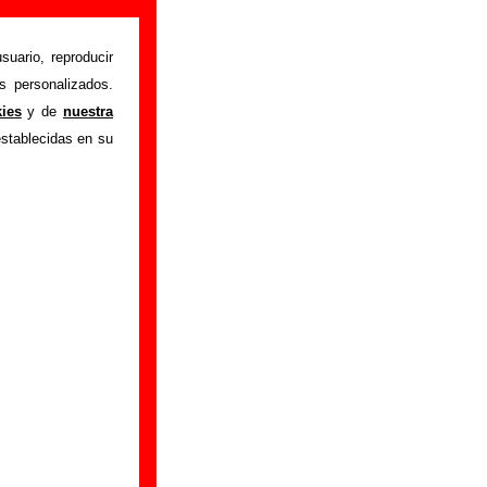
suario, reproducir
s personalizados.
pa
" interpretada por
kies
y de
nuestra
 los autores, sobre
establecidas en su
e versiones a cargo
 ayudar a
completar