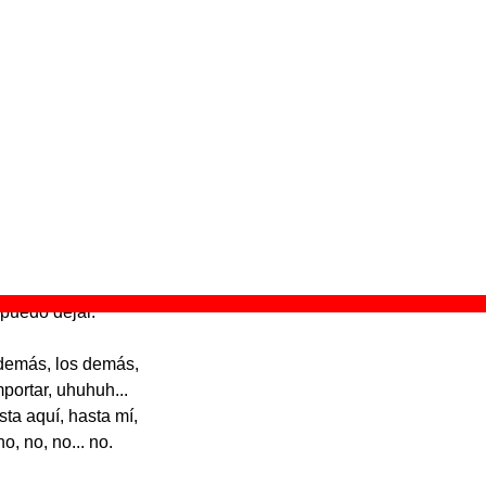
“
Un año de ...
” (
CD single
)
Grupo(s):
Vacaciones
Discográfica(s):
Elefant Records
- Referencia:
????
Fecha de publicación:
febrero de 2000
pa”
ego, encontré
 enseñaré.
 encontrar
 puedo dejar.
demás, los demás,
portar, uhuhuh...
ta aquí, hasta mí,
no, no, no... no.