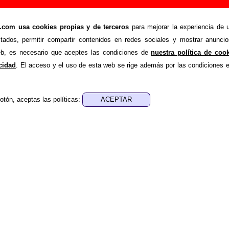
ción de Vacaciones (Letra e información)
om usa cookies propias y de terceros
para mejorar la experiencia de u
>
>
es
Canciones
El mapa
stados, permitir compartir contenidos en redes sociales y mostrar anuncio
de recopilar todo tipo de información sobre la
canción "El ma
web, es necesario que aceptes las condiciones de
nuestra política de coo
ás de su letra, también aparecerá información sobre el autor o
acidad
. El acceso y el uso de esta web se rige además por las condiciones 
que está incluido este tema, sobre la grabación del mismo, sobr
 Si encuentras errores o tienes información adicional, puedes
otón, aceptas las políticas:
nes, ediciones... de “El mapa”
a - ????
sica - ????
e aparece “El mapa”