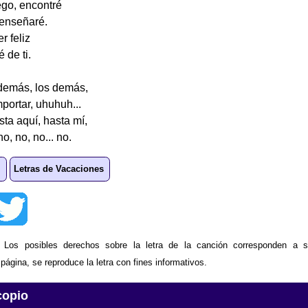
ego, encontré
 enseñaré.
r feliz
 de ti.
demás, los demás,
portar, uhuhuh...
ta aquí, hasta mí,
no, no, no... no.
Letras de Vacaciones
: Los posibles derechos sobre la letra de la canción corresponden a s
ágina, se reproduce la letra con fines informativos.
copio