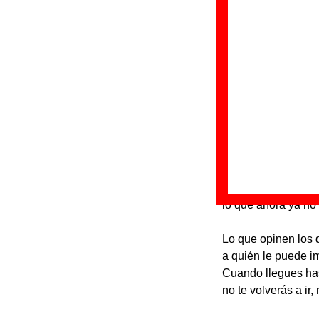
Letra de “El ma
Fui buscando y, lu
tres tesoros que te
Fui corriendo para
lo que ahora ya no
Lo que opinen los 
a quién le puede im
Cuando llegues has
no te volverás a ir, 