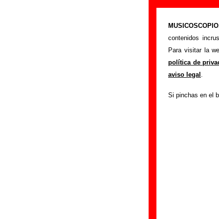
“El mapa”, can
MUSICOSCOPIO.c
>
Portada
Vacacion
contenidos incru
Esta página preten
Para visitar la 
Vacaciones
. Adem
política de priv
los discos en los 
aviso legal
.
de otros grupos...
Si pinchas en el b
esta información
.
Autores, versio
Autor(es) de la letr
Autor(es) de la mú
Discos en los qu