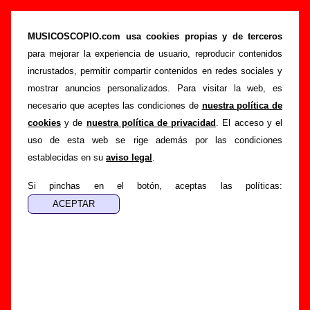
“Batido de vainilla”, canción de Vacaciones
(Letra e información)
MUSICOSCOPIO.com usa cookies propias y de terceros
para mejorar la experiencia de usuario, reproducir contenidos
>
>
>
Portada
Vacaciones
Canciones
Batido de vainilla
incrustados, permitir compartir contenidos en redes sociales y
Esta página pretende recopilar todo tipo de información
mostrar anuncios personalizados. Para visitar la web, es
sobre la
canción "Batido de vainilla
" interpretada por
necesario que aceptes las condiciones de
nuestra política de
Vacaciones
. Además de su letra, también aparecerá
cookies
y de
nuestra política de privacidad
. El acceso y el
información sobre el autor o los autores, sobre los discos en
uso de esta web se rige además por las condiciones
los que está incluido este tema, sobre la grabación del
establecidas en su
aviso legal
.
mismo, sobre versiones a cargo de otros grupos... Si
encuentras errores o tienes información adicional, puedes
Si pinchas en el botón, aceptas las políticas:
ayudar a
completar esta información
.
Autores, versiones, ediciones... de “Batido de
vainilla”