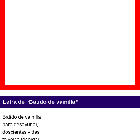
Autor(es) de la letra - ????
Autor(es) de la música - ????
Discos en los que aparece “Batido de vainilla”
“
Emmaboda
” (
CD
)
Grupo(s):
Vacaciones
Discográfica(s):
Discos Imprescindibles /
Autopop
- Referencia:
????
Fecha de publicación:
03 de octubre de
2005
Letra de “Batido de vainilla”
Batido de vainilla
para desayunar,
doscientas vidas
te voy a recordar.