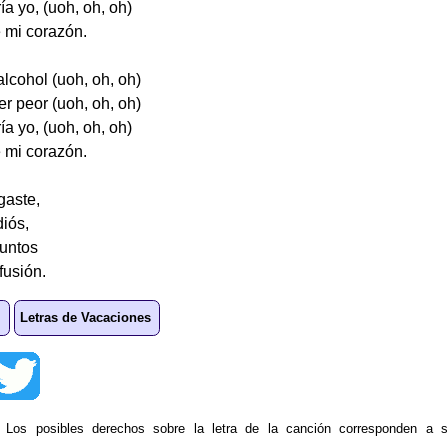
ía yo, (uoh, oh, oh)
e mi corazón.
alcohol (uoh, oh, oh)
r peor (uoh, oh, oh)
ía yo, (uoh, oh, oh)
e mi corazón.
gaste,
diós,
juntos
fusión.
Letras de Vacaciones
: Los posibles derechos sobre la letra de la canción corresponden a s