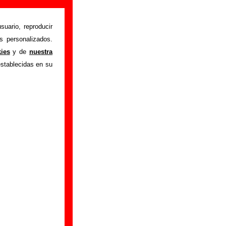
suario, reproducir
s personalizados.
ón "Fenoscandia
"
kies
y de
nuestra
sobre el autor o los
establecidas en su
ón del mismo, sobre
n adicional, puedes