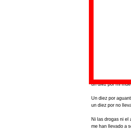
“
E
Gr
Di
Fe
Letra de “Feno
Un diez por aquel d
un diez por la prim
un diez por ser tan 
un diez por mi inde
Un diez por aguan
un diez por no llev
Ni las drogas ni el 
me han llevado a se