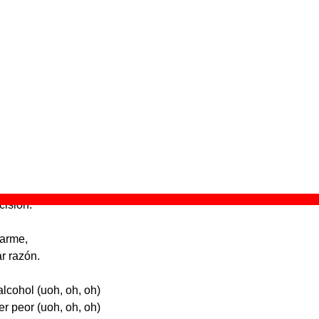
mmaboda
” (
CD
)
upo(s):
Vacaciones
scográfica(s):
Discos Imprescindibles / Autopop
- Referencia:
??
cha de publicación:
03 de octubre de 2005
scandia”
ía,
era canción,
tímida,
cisión.
tarme,
ar razón.
alcohol (uoh, oh, oh)
r peor (uoh, oh, oh)