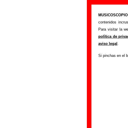
“Fenoscandia”
MUSICOSCOPIO.c
>
Portada
Vacacion
contenidos incru
Esta página pret
Para visitar la 
interpretada por
Va
política de priv
autores, sobre los
aviso legal
.
versiones a cargo 
Si pinchas en el b
ayudar a
completa
Autores, versio
Autor(es) de la letr
Autor(es) de la mú
Discos en los qu