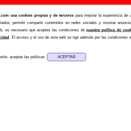
, canción de Vacaciones (Letra e información)
om usa cookies propias y de terceros
para mejorar la experiencia de u
>
>
es
Canciones
Fenoscandia
stados, permitir compartir contenidos en redes sociales y mostrar anuncio
ende recopilar todo tipo de información sobre la
canci
web, es necesario que aceptes las condiciones de
nuestra política de coo
caciones
. Además de su letra, también aparecerá información 
acidad
. El acceso y el uso de esta web se rige además por las condiciones 
 discos en los que está incluido este tema, sobre la grabaci
de otros grupos... Si encuentras errores o tienes informació
otón, aceptas las políticas:
r esta información
.
nes, ediciones... de “Fenoscandia”
a - ????
sica - ????
e aparece “Fenoscandia”