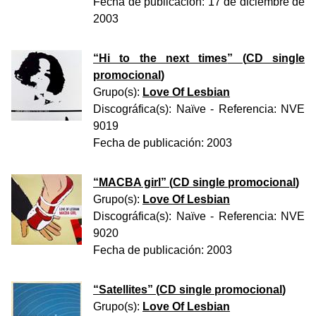
Fecha de publicación:
17 de diciembre de
2003
“
Hi to the next times
” (
CD single
promocional
)
Grupo(s):
Love Of Lesbian
Discográfica(s):
Naïve
- Referencia:
NVE
9019
Fecha de publicación:
2003
“
MACBA girl
” (
CD single promocional
)
Grupo(s):
Love Of Lesbian
Discográfica(s):
Naïve
- Referencia:
NVE
9020
Fecha de publicación:
2003
“
Satellites
” (
CD single promocional
)
Grupo(s):
Love Of Lesbian