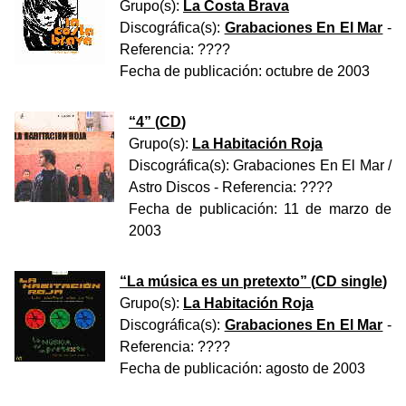
Grupo(s):
La Costa Brava
Discográfica(s):
Grabaciones En El Mar
-
Referencia:
????
Fecha de publicación:
octubre de 2003
“
4
” (
CD
)
Grupo(s):
La Habitación Roja
Discográfica(s):
Grabaciones En El Mar /
Astro Discos
- Referencia:
????
Fecha de publicación:
11 de marzo de
2003
“
La música es un pretexto
” (
CD single
)
Grupo(s):
La Habitación Roja
Discográfica(s):
Grabaciones En El Mar
-
Referencia:
????
Fecha de publicación:
agosto de 2003