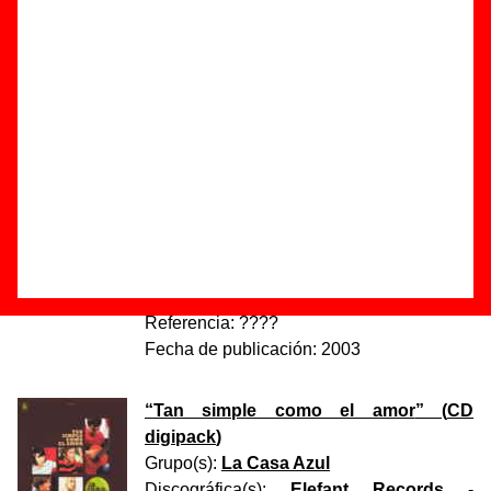
<< Discos anteriores
||
Discos del 61 al 90
||
Discos siguientes >>
“
Un actor mejicano
” (
CD single
promocional
)
Grupo(s):
La Buena Vida
Discográfica(s):
Sinnamon Records
-
Referencia:
????
Fecha de publicación:
2003
“
Tan simple como el amor
” (
CD
digipack
)
Grupo(s):
La Casa Azul
Discográfica(s):
Elefant Records
-