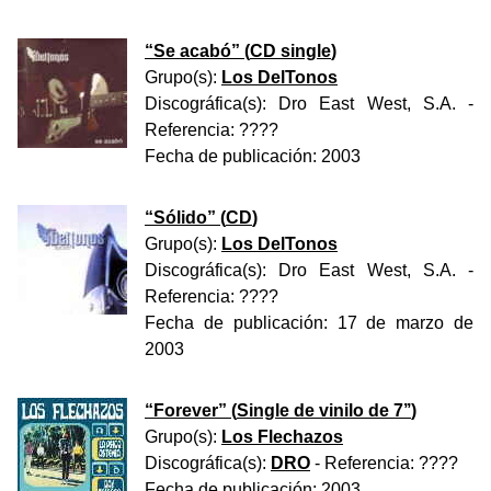
“
Se acabó
” (
CD single
)
Grupo(s):
Los DelTonos
Discográfica(s):
Dro East West, S.A.
-
Referencia:
????
Fecha de publicación:
2003
“
Sólido
” (
CD
)
Grupo(s):
Los DelTonos
Discográfica(s):
Dro East West, S.A.
-
Referencia:
????
Fecha de publicación:
17 de marzo de
2003
“
Forever
” (
Single de vinilo de 7’’
)
Grupo(s):
Los Flechazos
Discográfica(s):
DRO
- Referencia:
????
Fecha de publicación:
2003