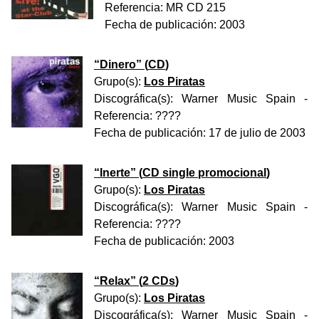
Referencia:
MR CD 215
Fecha de publicación:
2003
“
Dinero
” (
CD
)
Grupo(s):
Los Piratas
Discográfica(s):
Warner Music Spain
-
Referencia:
????
Fecha de publicación:
17 de julio de 2003
“
Inerte
” (
CD single promocional
)
Grupo(s):
Los Piratas
Discográfica(s):
Warner Music Spain
-
Referencia:
????
Fecha de publicación:
2003
“
Relax
” (
2 CDs
)
Grupo(s):
Los Piratas
Discográfica(s):
Warner Music Spain
-