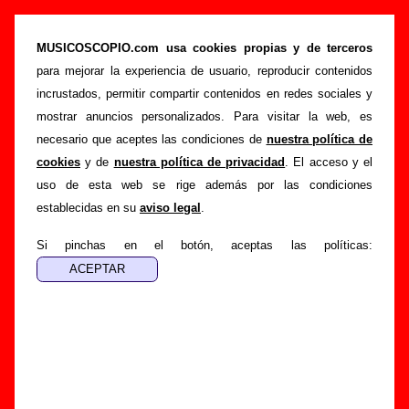
Discos y recopilatorios del año 2003
(ordenados por artista, página 3)
MUSICOSCOPIO.com usa cookies propias y de terceros
para mejorar la experiencia de usuario, reproducir contenidos
>
>
>
Portada
Discos
Año 2003
Del 61 al 90
incrustados, permitir compartir contenidos en redes sociales y
Esta página muestra una lista con algunos de los
178
mostrar anuncios personalizados. Para visitar la web, es
discos
publicados durante el
año 2003
sobre los que hay
necesario que aceptes las condiciones de
nuestra política de
información en Musicoscopio y que incluyeron canciones de
cookies
y de
nuestra política de privacidad
. El acceso y el
bandas y cantantes españoles
. La lista está ordenada
uso de esta web se rige además por las condiciones
alfabéticamente por el nombre del intérprete
. Los discos
establecidas en su
aviso legal
.
tributo y los recopilatorios con canciones de diferentes
artistas aparecen listados con el nombre de grupo “Varios
Si pinchas en el botón, aceptas las políticas:
artistas”. Para leer más información sobre un disco en
concreto, sigue el enlace correspondiente. Si deseas buscar
una referencia directamente por su título o por su título y
autor, puedes hacerlo desde la sección
“Búsqueda”
.
Lista de álbumes, EPs y singles de 2003 (del 61 al
90)