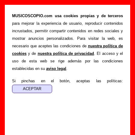
Canciones de Nothing (letras, autores,
videoclips...)
MUSICOSCOPIO.com usa cookies propias y de terceros
para mejorar la experiencia de usuario, reproducir contenidos
>
>
Portada
Nothing
Canciones
incrustados, permitir compartir contenidos en redes sociales y
Esta página muestra una lista con todas las canciones de
mostrar anuncios personalizados. Para visitar la web, es
Nothing
por orden alfabético. Para ver toda la información
necesario que aceptes las condiciones de
nuestra política de
disponible sobre una canción (discos en los que aparece,
cookies
y de
nuestra política de privacidad
. El acceso y el
autor o autores, letra, curiosidades, etc.), sigue el enlace
uso de esta web se rige además por las condiciones
correspondiente.
establecidas en su
aviso legal
.
En el caso de que no esté disponible la letra de uno de los
Si pinchas en el botón, aceptas las políticas:
temas, se indica junto al enlace a la canción. Puedes ayudar
a
completar esta sección
enviando las letras que faltan o
información sobre otras canciones del grupo que no
aparezcan en este listado.
Por último, si en la grabación de la canción ha participado un
segundo intérprete además de Nothing, bien sea una banda,
bien sea un(a) cantante, también está indicado junto al título