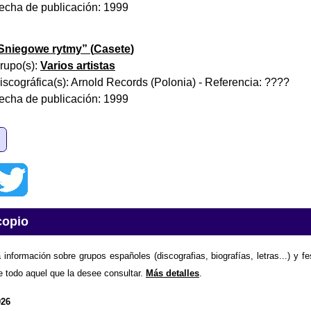
echa de publicación:
1999
Sniegowe rytmy
” (
Casete
)
rupo(s):
Varios artistas
iscográfica(s):
Arnold Records (Polonia)
- Referencia:
????
echa de publicación:
1999
copio
 información sobre grupos españoles (discografias, biografías, letras...) y f
e todo aquel que la desee consultar.
Más detalles
.
026