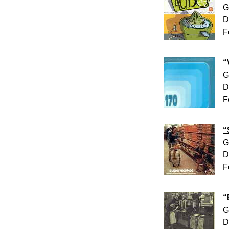
G
D
F
“
G
D
F
“
G
D
F
“
G
D