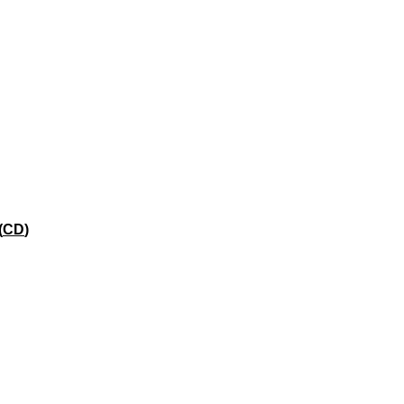
(
CD
)