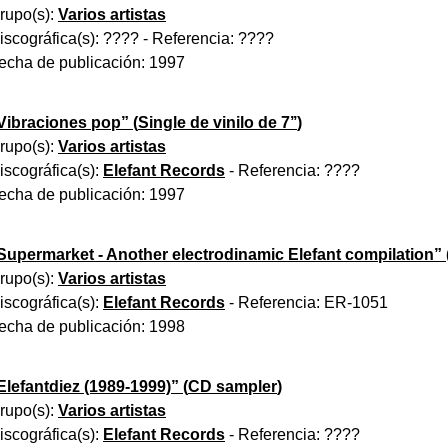
rupo(s):
Varios artistas
iscográfica(s):
????
- Referencia:
????
echa de publicación:
1997
Vibraciones pop
” (
Single de vinilo de 7’’
)
rupo(s):
Varios artistas
iscográfica(s):
Elefant Records
- Referencia:
????
echa de publicación:
1997
Supermarket - Another electrodinamic Elefant compilation
” 
rupo(s):
Varios artistas
iscográfica(s):
Elefant Records
- Referencia:
ER-1051
echa de publicación:
1998
Elefantdiez (1989-1999)
” (
CD sampler
)
rupo(s):
Varios artistas
iscográfica(s):
Elefant Records
- Referencia:
????