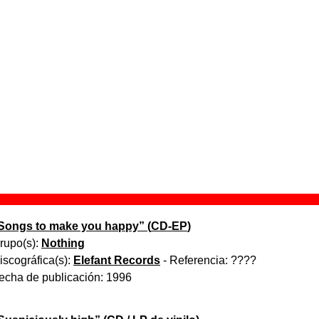
formato digital aparecen como publicados en ese formato.
What we call love
” (
EP de vinilo de 7’’
)
rupo(s):
Nothing
iscográfica(s):
Grabaciones En El Mar
- Referencia:
????
echa de publicación:
1994
Orange park
” (
CD / LP de vinilo
)
rupo(s):
Nothing
iscográfica(s):
Elefant Records
- Referencia:
????
echa de publicación:
1995
Songs to make you happy
” (
CD-EP
)
rupo(s):
Nothing
iscográfica(s):
Elefant Records
- Referencia:
????
echa de publicación:
1996