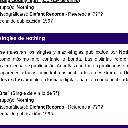
Suspiciously high
” (
CD / LP de vinilo
)
rupo(s):
Nothing
iscográfica(s):
Elefant Records
- Referencia:
????
echa de publicación:
1997
singles de Nothing
se muestran los singles y maxi-singles publicados por
Not
omo máximo otro cantante o banda. Las distintas referenc
 por fecha de publicación. Aquellas que fueron publicadas en 
co) aparecen listadas como trabajos publicados en ese formato. 
dos exclusivamente en formato digital aparecen como publicad
Bite
” (
Single de vinilo de 7’’
)
rupo(s):
Nothing
iscográfica(s):
Elefant Records
- Referencia:
????
echa de publicación:
1995