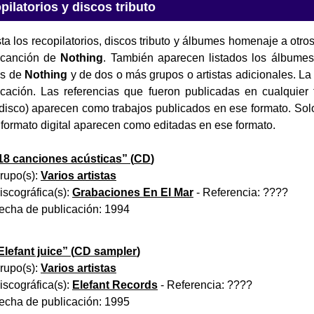
pilatorios y discos tributo
ta los recopilatorios, discos tributo y álbumes homenaje a otros
 canción de
Nothing
. También aparecen listados los álbume
es de
Nothing
y de dos o más grupos o artistas adicionales. La 
cación. Las referencias que fueron publicadas en cualquier 
i disco) aparecen como trabajos publicados en ese formato. Sol
formato digital aparecen como editadas en ese formato.
18 canciones acústicas
” (
CD
)
rupo(s):
Varios artistas
iscográfica(s):
Grabaciones En El Mar
- Referencia:
????
echa de publicación:
1994
Elefant juice
” (
CD sampler
)
rupo(s):
Varios artistas
iscográfica(s):
Elefant Records
- Referencia:
????
echa de publicación:
1995