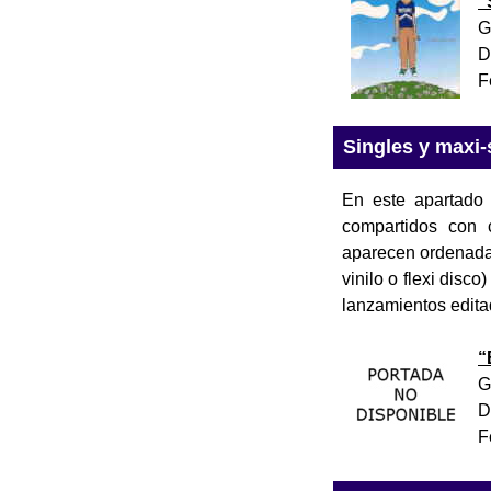
“
G
D
F
Singles y maxi-
En este apartado 
compartidos con c
aparecen ordenadas
vinilo o flexi dis
lanzamientos edita
“
G
D
F