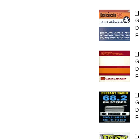
“
G
D
F
“
G
D
F
“
G
D
F
“