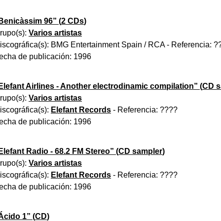
Benicàssim 96
” (
2 CDs
)
rupo(s):
Varios artistas
iscográfica(s):
BMG Entertainment Spain / RCA
- Referencia:
?
echa de publicación:
1996
Elefant Airlines - Another electrodinamic compilation
” (
CD s
rupo(s):
Varios artistas
iscográfica(s):
Elefant Records
- Referencia:
????
echa de publicación:
1996
Elefant Radio - 68.2 FM Stereo
” (
CD sampler
)
rupo(s):
Varios artistas
iscográfica(s):
Elefant Records
- Referencia:
????
echa de publicación:
1996
Ácido 1
” (
CD
)