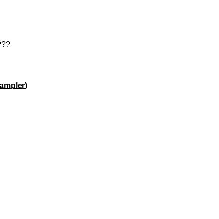
???
ampler
)