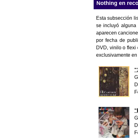
Nothing en reco
Esta subsección lis
se incluyó alguna
aparecen cancion
por fecha de publi
DVD, vinilo o flex
exclusivamente en 
“
G
D
F
“
G
D
F