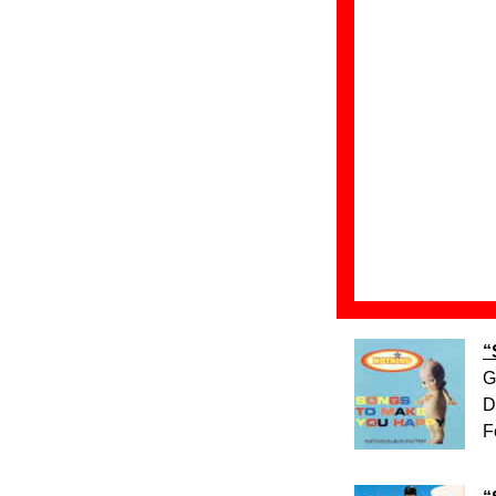
exclusivamente en 
“
G
D
F
“
G
D
F
“
G
D
F