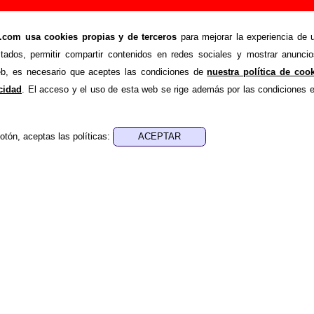
singles, tributos y recopilatorios de Nothing
om usa cookies propias y de terceros
para mejorar la experiencia de u
>
Discografía
stados, permitir compartir contenidos en redes sociales y mostrar anuncio
a la lista de discos (álbumes, eps, singles, tributos, recopilato
web, es necesario que aceptes las condiciones de
nuestra política de coo
de cada referencia, se muestra el sello discográfico y la fe
acidad
. El acceso y el uso de esta web se rige además por las condiciones 
erencias están divididas en subsecciones para facilitar la n
uno de los elementos de la lista, sigue el enlace correspondi
otón, aceptas las políticas:
nformación adicional, puedes ayudar a
completar esta informac
de Nothing
e muestran los álbumes, mini-álbumes y EPs publicados por
No
omo máximo otro artista o grupo. Los discos aparecen en orde
eron publicadas en formato físico (CD, vinilo, casete o DVD) a
blicados en ese formato. Solo aquellos lanzamientos qu