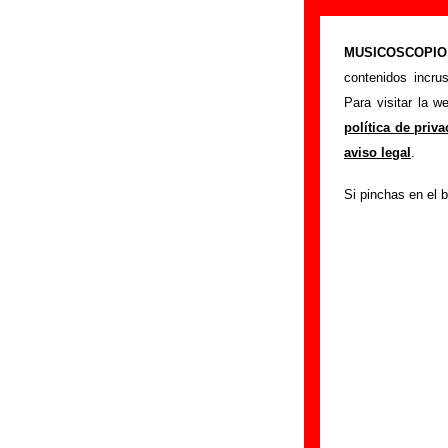
Álbumes, eps, 
MUSICOSCOPIO.c
>
Portada
Nothing
contenidos incru
Esta sección muestr
Para visitar la 
Además del nombre 
política de priv
Las diferentes ref
aviso legal
.
información sobre 
Si pinchas en el b
errores o tienes i
Álbumes y EPs 
A continuación, s
compartidos con c
referencias que fu
como trabajos pu