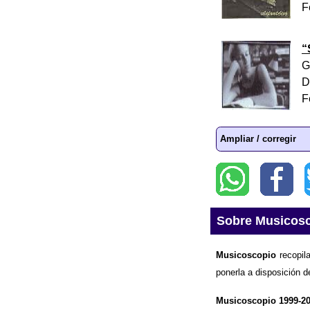
F
“
G
D
F
Ampliar / corregir
Sobre Musicos
Musicoscopio
recopila
ponerla a disposición d
Musicoscopio 1999-2