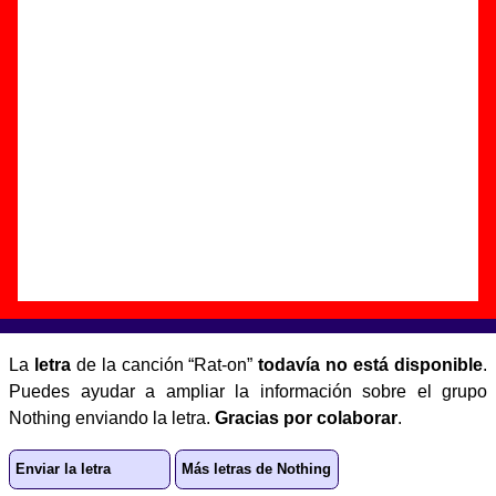
Autor(es) de la letra - ????
Autor(es) de la música - ????
Discos en los que aparece “Rat-on”
“
Suspiciously high
” (
CD / LP de vinilo
)
Grupo(s):
Nothing
Discográfica(s):
Elefant Records
-
Referencia:
????
Fecha de publicación:
1997
Letra de “Rat-on”
La
letra
de la canción “Rat-on”
todavía no está disponible
.
Puedes ayudar a ampliar la información sobre el grupo
Nothing enviando la letra.
Gracias por colaborar
.
Enviar la letra
Más letras de Nothing