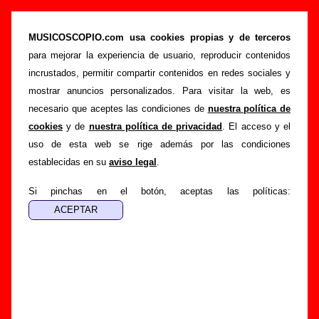
“Rat-on”, canción de Nothing (Letra e
información)
MUSICOSCOPIO.com usa cookies propias y de terceros
para mejorar la experiencia de usuario, reproducir contenidos
>
>
>
Portada
Nothing
Canciones
Rat-on
incrustados, permitir compartir contenidos en redes sociales y
Esta página pretende recopilar todo tipo de información
mostrar anuncios personalizados. Para visitar la web, es
sobre la
canción "Rat-on
" interpretada por
Nothing
.
necesario que aceptes las condiciones de
nuestra política de
Además de su letra, también aparecerá información sobre el
cookies
y de
nuestra política de privacidad
. El acceso y el
autor o los autores, sobre los discos en los que está incluido
uso de esta web se rige además por las condiciones
este tema, sobre la grabación del mismo, sobre versiones a
establecidas en su
aviso legal
.
cargo de otros grupos... Si encuentras errores o tienes
información adicional, puedes ayudar a
completar esta
Si pinchas en el botón, aceptas las políticas:
información
.
Autores, versiones, ediciones... de “Rat-on”