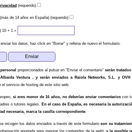
privacidad
(requerido)
(más de 14 años en España) (requerido)
)
10 + 1 =
 enviar los datos, haz click en "Borrar" y rellena de nuevo el formulario.
 personal
proporcionados al pulsar en "Enviar el comentario"
serán tratados
 Albaida Ventura , y serán enviados a Raiola Networks, S.L. y OVH
l servicio de hosting de este sitio web.
uropeo,
si eres menor de 16 años, no deberías enviar comentarios
con tu
padres o tutores legales.
En el caso de España, es necesaria la autorizaci
dad necesaria, marca la casilla correspondiente
.
se recogen los datos enviados a través de este formulario
son su tratamien
información aportada para mejorar los contenidos de la web),
y la posible r