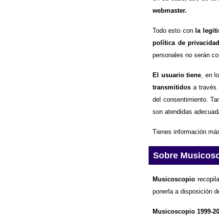
webmaster.
Todo esto con
la legi
política de privacida
personales no serán com
El usuario tiene
, en l
transmitidos
a través 
del consentimiento. Ta
son atendidas adecuad
Tienes información más
Sobre Musicos
Musicoscopio
recopila
ponerla a disposición d
Musicoscopio 1999-2