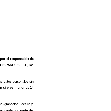
 por el responsable de
 HISPANO, S.L.U.
, las
s datos personales sin
ón si eres menor de 14
to
(grabación, lectura y,
espuesta por parte del