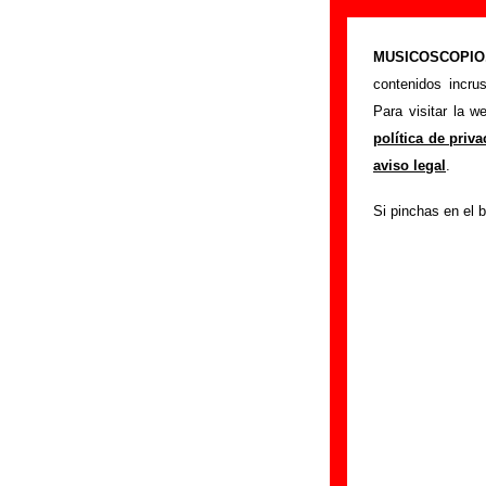
Nothing - Añad
MUSICOSCOPIO.c
>
Portada
Nothing
contenidos incru
Si tienes informac
Para visitar la 
siguiente formula
política de priv
colaboración.
aviso legal
.
Nombre
:
Si pinchas en el b
E-mail
(necesario par
Asunto :
IMPORTANTE:
Musicoscopio NO V