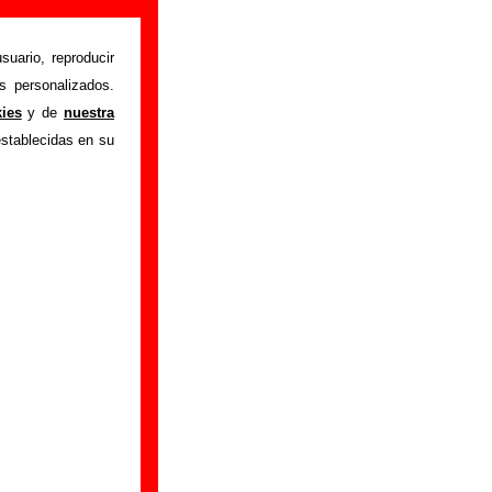
suario, reproducir
s personalizados.
istente mediante el
kies
y de
nuestra
m
.
Gracias por tu
establecidas en su
bre él.