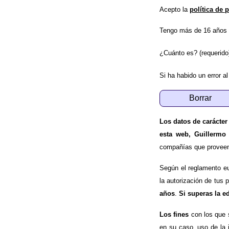
Acepto la
política de 
Tengo más de 16 años 
¿Cuánto es? (requerido
Si ha habido un error al
Los datos de carácter
esta web, Guillermo
compañías que proveen e
Según el reglamento e
la autorización de tus 
años
.
Si superas la e
Los fines
con los que 
en su caso, uso de la 