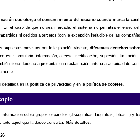
timación que otorga el consentimiento del usuario cuando marca la casil
d
. En el caso de que no sea marcada, el sistema no permitirá el envío del
partidos ni cedidos a terceros (con la excepción ineludible de las compañías
os supuestos previstos por la legislación vigente,
diferentes derechos sobr
de este formulario: información, acceso, rectificación, supresión, limitación
mbién tiene derecho a presentar una reclamación ante una autoridad de contr
amente.
 detallada en la
política de privacidad
y en la
política de cookies
.
copio
 información sobre grupos españoles (discografias, biografías, letras...) y f
e todo aquel que la desee consultar.
Más detalles
.
026