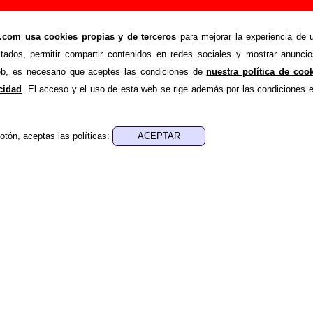
ir o corregir información
om usa cookies propias y de terceros
para mejorar la experiencia de u
>
Añadir
stados, permitir compartir contenidos en redes sociales y mostrar anuncio
ión adicional, puedes enviar nueva información o corregir la ex
web, es necesario que aceptes las condiciones de
nuestra política de coo
rio o escribiendo un e-mail a
guialven@musicoscopio.co
acidad
. El acceso y el uso de esta web se rige además por las condiciones 
otón, aceptas las políticas:
:
a obtener respuesta)
ENDE material discográfico, solo contiene información so