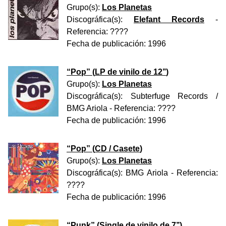
Grupo(s):
Los Planetas
Discográfica(s):
Elefant Records
-
Referencia:
????
Fecha de publicación:
1996
“
Pop
” (
LP de vinilo de 12’’
)
Grupo(s):
Los Planetas
Discográfica(s):
Subterfuge Records /
BMG Ariola
- Referencia:
????
Fecha de publicación:
1996
“
Pop
” (
CD / Casete
)
Grupo(s):
Los Planetas
Discográfica(s):
BMG Ariola
- Referencia:
????
Fecha de publicación:
1996
“
Punk
” (
Single de vinilo de 7’’
)