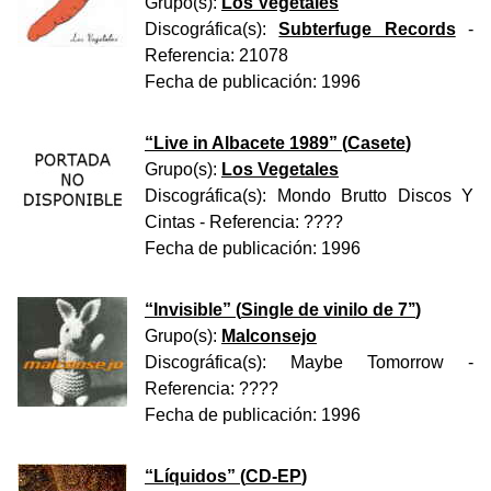
Grupo(s):
Los Vegetales
Discográfica(s):
Subterfuge Records
-
Referencia:
21078
Fecha de publicación:
1996
“
Live in Albacete 1989
” (
Casete
)
Grupo(s):
Los Vegetales
Discográfica(s):
Mondo Brutto Discos Y
Cintas
- Referencia:
????
Fecha de publicación:
1996
“
Invisible
” (
Single de vinilo de 7’’
)
Grupo(s):
Malconsejo
Discográfica(s):
Maybe Tomorrow
-
Referencia:
????
Fecha de publicación:
1996
“
Líquidos
” (
CD-EP
)