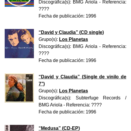
Discográfica(s):
BMG Ariola
- Referencia:
????
Fecha de publicación:
1996
“
David y Claudia
” (
CD single
)
Grupo(s):
Los Planetas
Discográfica(s):
BMG Ariola
- Referencia:
????
Fecha de publicación:
1996
“
David y Claudia
” (
Single de vinilo de
7’’
)
Grupo(s):
Los Planetas
Discográfica(s):
Subterfuge Records /
BMG Ariola
- Referencia:
????
Fecha de publicación:
1996
“
Medusa
” (
CD-EP
)