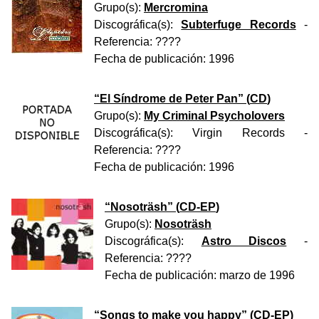
Grupo(s):
Mercromina
Discográfica(s):
Subterfuge Records
-
Referencia:
????
Fecha de publicación:
1996
“
El Síndrome de Peter Pan
” (
CD
)
Grupo(s):
My Criminal Psycholovers
Discográfica(s):
Virgin Records
-
Referencia:
????
Fecha de publicación:
1996
“
Nosoträsh
” (
CD-EP
)
Grupo(s):
Nosoträsh
Discográfica(s):
Astro Discos
-
Referencia:
????
Fecha de publicación:
marzo de 1996
“
Songs to make you happy
” (
CD-EP
)