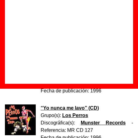
<< Discos anteriores
||
Discos del 91 al 120
||
Discos siguientes >>
“
Marines a pleno sol
” (
CD
)
Grupo(s):
Los Nikis
Discográfica(s):
Dro East West, S.A.
-
Referencia:
????
Fecha de publicación:
1996
“
Yo nunca me lavo
” (
CD
)
Grupo(s):
Los Perros
Discográfica(s):
Munster Records
-
Referencia:
MR CD 127
Fecha de publicación:
1996