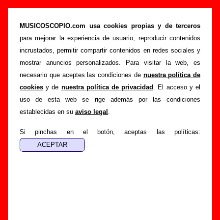
Discos y recopilatorios del año 1996
(ordenados por artista, página 4)
MUSICOSCOPIO.com usa cookies propias y de terceros
para mejorar la experiencia de usuario, reproducir contenidos
>
>
>
Portada
Discos
Año 1996
Del 91 al 120
incrustados, permitir compartir contenidos en redes sociales y
Esta página muestra una lista con algunos de los
206
mostrar anuncios personalizados. Para visitar la web, es
discos
publicados durante el
año 1996
sobre los que hay
necesario que aceptes las condiciones de
nuestra política de
información en Musicoscopio y que incluyeron canciones de
cookies
y de
nuestra política de privacidad
. El acceso y el
bandas y cantantes españoles
. La lista está ordenada
uso de esta web se rige además por las condiciones
alfabéticamente por el nombre del intérprete
. Los discos
establecidas en su
aviso legal
.
tributo y los recopilatorios con canciones de diferentes
artistas aparecen listados con el nombre de grupo “Varios
Si pinchas en el botón, aceptas las políticas:
artistas”. Para leer más información sobre un disco en
concreto, sigue el enlace correspondiente. Si deseas buscar
una referencia directamente por su título o por su título y
autor, puedes hacerlo desde la sección
“Búsqueda”
.
Lista de álbumes, EPs y singles de 1996 (del 91 al
120)