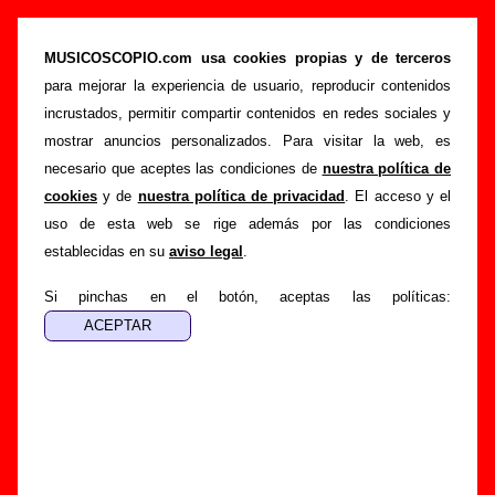
El alpinista de los sueños - Tributo a Antonio
Vega (CD, 2010) - Varios grupos
MUSICOSCOPIO.com usa cookies propias y de terceros
para mejorar la experiencia de usuario, reproducir contenidos
>
>
Portada
Varios artistas
Discos de 2010
incrustados, permitir compartir contenidos en redes sociales y
>
El alpinista de los sueños - Tributo a Antonio Vega
mostrar anuncios personalizados. Para visitar la web, es
necesario que aceptes las condiciones de
nuestra política de
Esta página pretende recopilar todo tipo de información
cookies
y de
nuestra política de privacidad
. El acceso y el
sobre el
disco “El alpinista de los sueños - Tributo a
uso de esta web se rige además por las condiciones
Antonio Vega”
, interpretado por
Varios artistas
. Además
establecidas en su
aviso legal
.
del listado de canciones incluidas en el disco, también se
mostrarán en esta página otros tipos de información a
Si pinchas en el botón, aceptas las políticas:
medida que estén disponibles: los datos relacionados con su
publicación, los créditos de la grabación de las canciones
(productor, músicos, colaboradores y responsables de la
grabación, las mezclas y la masterización), información
sobre otras ediciones en otros formatos, curiosidades
relacionadas con el disco... Si encuentras errores o tienes
información adicional, puedes ayudar a
completar esta