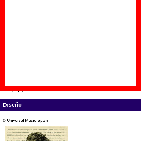
información
.
Edición
Título:
El alpinista de los sueños - Tributo a Antonio Vega
Formato:
CD
Fecha de publicación:
26 de octubre de 2010
Discográfica(s):
Universal Music Spain
Referencia:
????
Grupo(s)
:
Varios artistas
Diseño
© Universal Music Spain