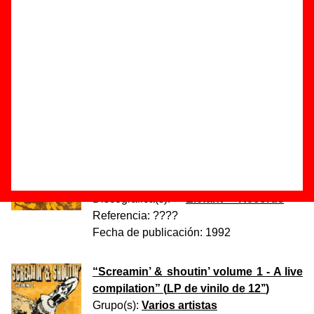
Fecha de publicación:
1992
“
Indisciplina
” (
LP de vinilo de 12’’
)
Grupo(s):
Varios artistas
Discográfica(s):
La Fábrica Magnética
-
Referencia:
????
Fecha de publicación:
1992
“
La línea del arco #3
” (
Single de vinilo
de 7’’
)
Grupo(s):
Varios artistas
Discográfica(s):
Elefant Records
-
Referencia:
????
Fecha de publicación:
1992
“
Screamin’ & shoutin’ volume 1 - A live
compilation
” (
LP de vinilo de 12’’
)
Grupo(s):
Varios artistas