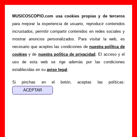
Recopilatorios y discos homenaje del año
1992 con grupos españoles
MUSICOSCOPIO.com usa cookies propias y de terceros
para mejorar la experiencia de usuario, reproducir contenidos
>
>
Portada
Varios artistas
Discos de 1992
incrustados, permitir compartir contenidos en redes sociales y
Esta página muestra la lista de
discos recopilatorios y
mostrar anuncios personalizados. Para visitar la web, es
tributos (año 1992)
. Para más información sobre uno de los
necesario que aceptes las condiciones de
nuestra política de
elementos de la lista, sigue el enlace correspondiente. Si
cookies
y de
nuestra política de privacidad
. El acceso y el
encuentras errores o tienes información adicional, puedes
uso de esta web se rige además por las condiciones
ayudar a
completar esta información
establecidas en su
aviso legal
.
Si pinchas en el botón, aceptas las políticas:
“
Disco homenaje a Ramones
” (
EP de
vinilo de 7’’
)
Grupo(s):
Varios artistas
Discográfica(s):
Matraka Diskak
-
Referencia:
EUKZ 010