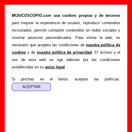
Biografía de Napoleón Solo: miembros,
historia y publicaciones
MUSICOSCOPIO.com usa cookies propias y de terceros
para mejorar la experiencia de usuario, reproducir contenidos
>
Portada
Napoleón Solo
incrustados, permitir compartir contenidos en redes sociales y
Esta página recopila información sobre la biografía de
mostrar anuncios personalizados. Para visitar la web, es
Napoleón Solo
: sus componentes iniciales y los cambios de
necesario que aceptes las condiciones de
nuestra política de
formación, su trayectoria y otros grupos relacionados, los
cookies
y de
nuestra política de privacidad
. El acceso y el
discos y las canciones que han publicado, enlaces con
uso de esta web se rige además por las condiciones
información adicional... Si lo deseas, puedes ayudar a
establecidas en su
aviso legal
.
completar esta sección
enviando nueva información o
corrigiendo la existente.
Si pinchas en el botón, aceptas las políticas:
El texto de esta biografía fue escrito por Guillermo Albaida
Ventura. La última actualización del mismo fue realizada el
día 23 de marzo de 2014. El texto está publicado
bajo
licencia CC BY-SA 3.0