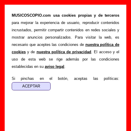
“Otra gente”, canción de Napoleón Solo (Letra
e información)
MUSICOSCOPIO.com usa cookies propias y de terceros
para mejorar la experiencia de usuario, reproducir contenidos
>
>
>
Portada
Napoleón Solo
Canciones
Otra gente
incrustados, permitir compartir contenidos en redes sociales y
Esta página pretende recopilar todo tipo de información
mostrar anuncios personalizados. Para visitar la web, es
sobre la
canción "Otra gente
" interpretada por
Napoleón
necesario que aceptes las condiciones de
nuestra política de
Solo
. Además de su letra, también aparecerá información
cookies
y de
nuestra política de privacidad
. El acceso y el
sobre el autor o los autores, sobre los discos en los que está
uso de esta web se rige además por las condiciones
incluido este tema, sobre la grabación del mismo, sobre
establecidas en su
aviso legal
.
versiones a cargo de otros grupos... Si encuentras errores o
tienes información adicional, puedes ayudar a
completar
Si pinchas en el botón, aceptas las políticas:
esta información
.
Autores, versiones, ediciones... de “Otra gente”