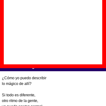
Autor(es) de la letra - ????
Autor(es) de la música - ????
Discos en los que aparece “Otra gente”
“
Otra gente
” (
Single digital
)
Grupo(s):
Napoleón Solo
Discográfica(s):
El Volcán Música
-
Referencia:
????
Fecha de publicación:
25 de junio de 2012
Letra de “Otra gente”
¿Cómo yo puedo describir
lo mágico de allí?
Si todo es diferente,
otro ritmo de la gente,