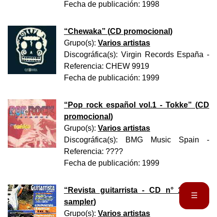
Fecha de publicación:
1998
“
Chewaka
” (
CD promocional
)
Grupo(s):
Varios artistas
Discográfica(s):
Virgin Records España
-
Referencia:
CHEW 9919
Fecha de publicación:
1999
“
Pop rock español vol.1 - Tokke
” (
CD
promocional
)
Grupo(s):
Varios artistas
Discográfica(s):
BMG Music Spain
-
Referencia:
????
Fecha de publicación:
1999
“
Revista guitarrista - CD n° 10
” (
CD
☰
sampler
)
Portada
Biografía
Grupo(s):
Varios artistas