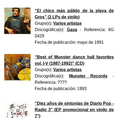
“
El chico más pálido de la playa de
Gros
” (
2 LPs de vinilo
)
Grupo(s):
Varios artistas
Discográfica(s):
Gasa
- Referencia:
6G
0429
Fecha de publicación:
mayo de 1991
“
Best of Munster dance hall favorites
vol. I-V (1987-1992)
” (
CD
)
Grupo(s):
Varios artistas
Discográfica(s):
Munster Records
-
Referencia:
????
Fecha de publicación:
1993
“
Diez años de sintonías de Diario Pop -
Radio 3
” (
EP promocional en vinilo de
7’’
)