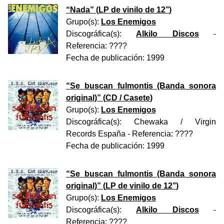
“
Nada
” (
LP de vinilo de 12’’
)
Grupo(s):
Los Enemigos
Discográfica(s):
Alkilo Discos
-
Referencia:
????
Fecha de publicación:
1999
“
Se buscan fulmontis (Banda sonora
original)
” (
CD / Casete
)
Grupo(s):
Los Enemigos
Discográfica(s):
Chewaka / Virgin
Records España
- Referencia:
????
Fecha de publicación:
1999
“
Se buscan fulmontis (Banda sonora
original)
” (
LP de vinilo de 12’’
)
Grupo(s):
Los Enemigos
Discográfica(s):
Alkilo Discos
-
Referencia:
????