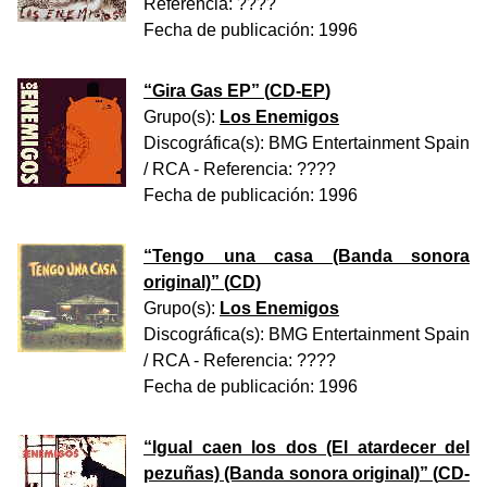
Referencia:
????
Fecha de publicación:
1996
“
Gira Gas EP
” (
CD-EP
)
Grupo(s):
Los Enemigos
Discográfica(s):
BMG Entertainment Spain
/ RCA
- Referencia:
????
Fecha de publicación:
1996
“
Tengo una casa (Banda sonora
original)
” (
CD
)
Grupo(s):
Los Enemigos
Discográfica(s):
BMG Entertainment Spain
/ RCA
- Referencia:
????
Fecha de publicación:
1996
“
Igual caen los dos (El atardecer del
pezuñas) (Banda sonora original)
” (
CD-