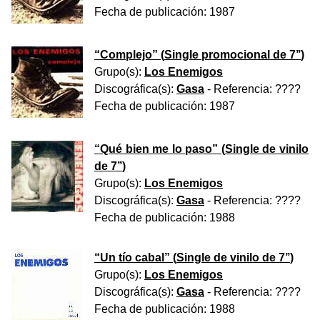
Fecha de publicación:
1987
“
Complejo
” (
Single promocional de 7’’
)
Grupo(s):
Los Enemigos
Discográfica(s):
Gasa
- Referencia:
????
Fecha de publicación:
1987
“
Qué bien me lo paso
” (
Single de vinilo
de 7’’
)
Grupo(s):
Los Enemigos
Discográfica(s):
Gasa
- Referencia:
????
Fecha de publicación:
1988
“
Un tío cabal
” (
Single de vinilo de 7’’
)
Grupo(s):
Los Enemigos
Discográfica(s):
Gasa
- Referencia:
????
Fecha de publicación:
1988