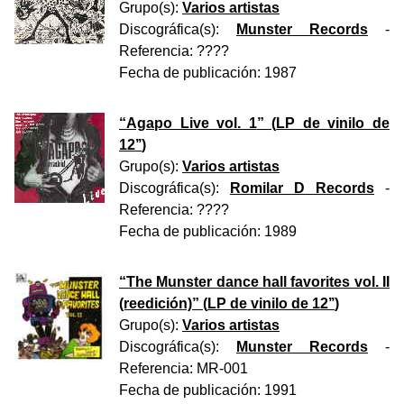
Grupo(s):
Varios artistas
Discográfica(s):
Munster Records
-
Referencia:
????
Fecha de publicación:
1987
“
Agapo Live vol. 1
” (
LP de vinilo de
12’’
)
Grupo(s):
Varios artistas
Discográfica(s):
Romilar D Records
-
Referencia:
????
Fecha de publicación:
1989
“
The Munster dance hall favorites vol. II
(reedición)
” (
LP de vinilo de 12’’
)
Grupo(s):
Varios artistas
Discográfica(s):
Munster Records
-
Referencia:
MR-001
Fecha de publicación:
1991