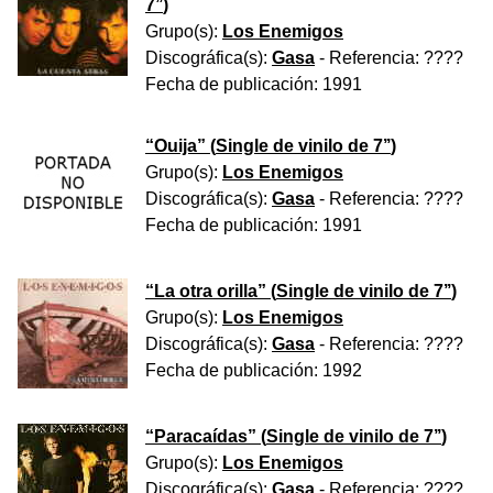
7’’
)
Grupo(s):
Los Enemigos
Discográfica(s):
Gasa
- Referencia:
????
Fecha de publicación:
1991
“
Ouija
” (
Single de vinilo de 7’’
)
Grupo(s):
Los Enemigos
Discográfica(s):
Gasa
- Referencia:
????
Fecha de publicación:
1991
“
La otra orilla
” (
Single de vinilo de 7’’
)
Grupo(s):
Los Enemigos
Discográfica(s):
Gasa
- Referencia:
????
Fecha de publicación:
1992
“
Paracaídas
” (
Single de vinilo de 7’’
)
Grupo(s):
Los Enemigos
Discográfica(s):
Gasa
- Referencia:
????