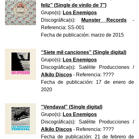
feliz
” (
Single de vinilo de 7’’
)
Grupo(s):
Los Enemigos
Discográfica(s):
Munster Records
-
Referencia:
SS-001
Fecha de publicación:
marzo de 2015
“
Siete mil canciones
” (
Single digital
)
Grupo(s):
Los Enemigos
Discográfica(s):
Satélite Producciones
/
Alkilo Discos
- Referencia:
????
Fecha de publicación:
17 de enero de
2020
“
Vendaval
” (
Single digital
)
Grupo(s):
Los Enemigos
Discográfica(s):
Satélite Producciones
/
Alkilo Discos
- Referencia:
????
Fecha de publicación:
21 de febrero de