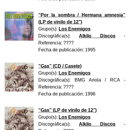
“
Por la sombra / Hermana amnesia
”
(
LP de vinilo de 12’’
)
Grupo(s):
Los Enemigos
Discográfica(s):
Alkilo Discos
-
Referencia:
????
Fecha de publicación:
1995
“
Gas
” (
CD / Casete
)
Grupo(s):
Los Enemigos
Discográfica(s):
BMG Ariola / RCA
-
Referencia:
????
Fecha de publicación:
1996
“
Gas
” (
LP de vinilo de 12’’
)
Grupo(s):
Los Enemigos
Discográfica(s):
Alkilo Discos
-