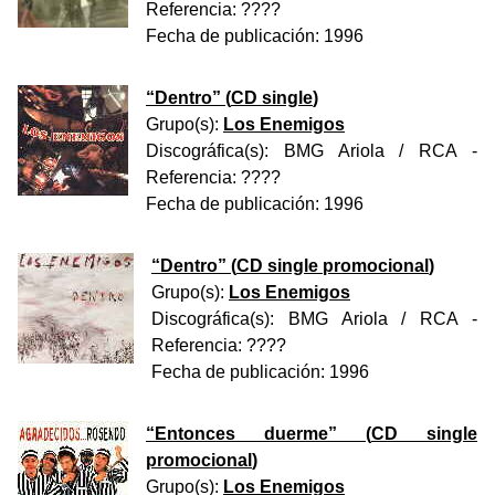
Referencia:
????
Fecha de publicación:
1996
“
Dentro
” (
CD single
)
Grupo(s):
Los Enemigos
Discográfica(s):
BMG Ariola / RCA
-
Referencia:
????
Fecha de publicación:
1996
“
Dentro
” (
CD single promocional
)
Grupo(s):
Los Enemigos
Discográfica(s):
BMG Ariola / RCA
-
Referencia:
????
Fecha de publicación:
1996
“
Entonces duerme
” (
CD single
promocional
)
Grupo(s):
Los Enemigos