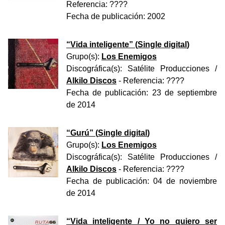
Referencia:
????
Fecha de publicación:
2002
“
Vida inteligente
” (
Single digital
)
Grupo(s):
Los Enemigos
Discográfica(s):
Satélite Producciones
/
Alkilo Discos
- Referencia:
????
Fecha de publicación:
23 de septiembre
de 2014
“
Gurú
” (
Single digital
)
Grupo(s):
Los Enemigos
Discográfica(s):
Satélite Producciones
/
Alkilo Discos
- Referencia:
????
Fecha de publicación:
04 de noviembre
de 2014
“
Vida inteligente / Yo no quiero ser