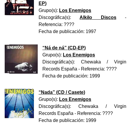
EP
)
Grupo(s):
Los Enemigos
Discográfica(s):
Alkilo Discos
-
Referencia:
????
Fecha de publicación:
1997
“
Ná de ná
” (
CD-EP
)
Grupo(s):
Los Enemigos
Discográfica(s):
Chewaka / Virgin
Records España
- Referencia:
????
Fecha de publicación:
1999
“
Nada
” (
CD / Casete
)
Grupo(s):
Los Enemigos
Discográfica(s):
Chewaka / Virgin
Records España
- Referencia:
????
Fecha de publicación:
1999