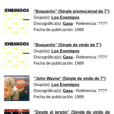
“
Boquerón
” (
Single promocional de 7’’
)
Grupo(s):
Los Enemigos
Discográfica(s):
Gasa
- Referencia:
????
Fecha de publicación:
1989
“
Boquerón
” (
Single de vinilo de 7’’
)
Grupo(s):
Los Enemigos
Discográfica(s):
Gasa
- Referencia:
????
Fecha de publicación:
1989
“
John Wayne
” (
Single de vinilo de 7’’
)
Grupo(s):
Los Enemigos
Discográfica(s):
Gasa
- Referencia:
????
Fecha de publicación:
1989
“
Desde el jergón
” (
Single de vinilo de