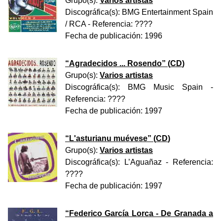
Grupo(s):
Varios artistas
Discográfica(s):
BMG Entertainment Spain
/ RCA
- Referencia:
????
Fecha de publicación:
1996
“
Agradecidos ... Rosendo
” (
CD
)
Grupo(s):
Varios artistas
Discográfica(s):
BMG Music Spain
-
Referencia:
????
Fecha de publicación:
1997
“
L'asturianu muévese
” (
CD
)
Grupo(s):
Varios artistas
Discográfica(s):
L’Aguañaz
- Referencia:
????
Fecha de publicación:
1997
“
Federico García Lorca - De Granada a