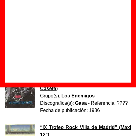
A continuación, se muestran los álbumes, mini-álbumes y
EPs publicados por
Los Enemigos
en solitario o
compartidos con como máximo otro artista o grupo. Los
discos aparecen en orden cronológico. Las referencias que
fueron publicadas en formato físico (CD, vinilo, casete o
DVD) aparecen en la lista como trabajos publicados en ese
formato. Solo aquellos lanzamientos que fueron editados
exclusivamente en formato digital aparecen como
publicados en ese formato.
“
Ferpectamente
” (
CD / LP de vinilo /
Casete
)
Grupo(s):
Los Enemigos
Discográfica(s):
Gasa
- Referencia:
????
Fecha de publicación:
1986
“
IX Trofeo Rock Villa de Madrid
” (
Maxi
12’’
)