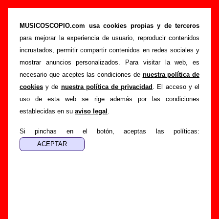
Álbumes, eps, singles, tributos y
recopilatorios de Los Enemigos
MUSICOSCOPIO.com usa cookies propias y de terceros
para mejorar la experiencia de usuario, reproducir contenidos
>
>
Portada
Los Enemigos
Discografía
incrustados, permitir compartir contenidos en redes sociales y
Esta sección muestra la lista de discos (álbumes, eps,
mostrar anuncios personalizados. Para visitar la web, es
singles, tributos, recopilatorios...) de
Los Enemigos
.
necesario que aceptes las condiciones de
nuestra política de
Además del nombre de cada referencia, se muestra el sello
cookies
y de
nuestra política de privacidad
. El acceso y el
discográfico y la fecha de publicación. Las diferentes
uso de esta web se rige además por las condiciones
referencias están divididas en subsecciones para facilitar la
establecidas en su
aviso legal
.
navegación. Para más información sobre uno de los
elementos de la lista, sigue el enlace correspondiente. Si
Si pinchas en el botón, aceptas las políticas:
encuentras errores o tienes información adicional, puedes
ayudar a
completar esta información
.
Álbumes y EPs de Los Enemigos