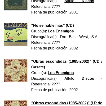
Discográfica(s):
Alkilo Discos
-
Referencia:
????
Fecha de publicación:
2001
“
No se hable más
” (
CD
)
Grupo(s):
Los Enemigos
Discográfica(s):
Dro East West, S.A.
-
Referencia:
????
Fecha de publicación:
2002
“
Obras escondidas (1985-2002)
” (
CD /
Casete
)
Grupo(s):
Los Enemigos
Discográfica(s):
Alkilo Discos
-
Referencia:
????
Fecha de publicación:
2002
“
Obras escondidas (1985-2002)
” (
LP de