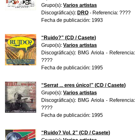
Grupo(s):
Varios artistas
Discográfica(s):
DRO
- Referencia:
????
Fecha de publicación:
1993
“
Ruido?
” (
CD / Casete
)
Grupo(s):
Varios artistas
Discográfica(s):
BMG Ariola
- Referencia:
????
Fecha de publicación:
1995
“
Serrat ... eres único!
” (
CD / Casete
)
Grupo(s):
Varios artistas
Discográfica(s):
BMG Ariola
- Referencia:
????
Fecha de publicación:
1995
“
Ruido? Vol. 2
” (
CD / Casete
)