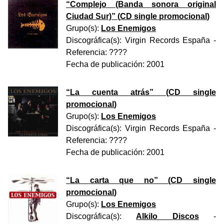
“
Complejo (Banda sonora original
Ciudad Sur)
” (
CD single promocional
)
Grupo(s):
Los Enemigos
Discográfica(s):
Virgin Records España
-
Referencia:
????
Fecha de publicación:
2001
“
La cuenta atrás
” (
CD single
promocional
)
Grupo(s):
Los Enemigos
Discográfica(s):
Virgin Records España
-
Referencia:
????
Fecha de publicación:
2001
“
La carta que no
” (
CD single
promocional
)
Grupo(s):
Los Enemigos
Discográfica(s):
Alkilo Discos
-