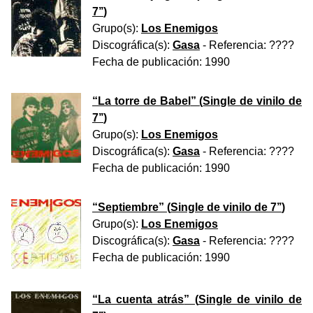
7’’
)
Grupo(s):
Los Enemigos
Discográfica(s):
Gasa
- Referencia:
????
Fecha de publicación:
1990
“
La torre de Babel
” (
Single de vinilo de
7’’
)
Grupo(s):
Los Enemigos
Discográfica(s):
Gasa
- Referencia:
????
Fecha de publicación:
1990
“
Septiembre
” (
Single de vinilo de 7’’
)
Grupo(s):
Los Enemigos
Discográfica(s):
Gasa
- Referencia:
????
Fecha de publicación:
1990
“
La cuenta atrás
” (
Single de vinilo de