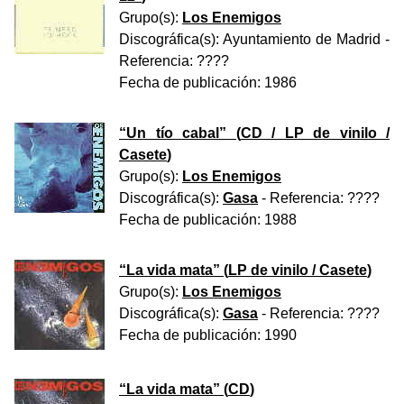
Grupo(s):
Los Enemigos
Discográfica(s):
Ayuntamiento de Madrid
-
Referencia:
????
Fecha de publicación:
1986
“
Un tío cabal
” (
CD / LP de vinilo /
Casete
)
Grupo(s):
Los Enemigos
Discográfica(s):
Gasa
- Referencia:
????
Fecha de publicación:
1988
“
La vida mata
” (
LP de vinilo / Casete
)
Grupo(s):
Los Enemigos
Discográfica(s):
Gasa
- Referencia:
????
Fecha de publicación:
1990
“
La vida mata
” (
CD
)