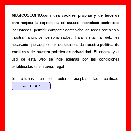
Biografía de La Ruta: miembros, historia y
publicaciones
MUSICOSCOPIO.com usa cookies propias y de terceros
para mejorar la experiencia de usuario, reproducir contenidos
>
Portada
La Ruta
incrustados, permitir compartir contenidos en redes sociales y
Esta página recopila información sobre la biografía de
La
mostrar anuncios personalizados. Para visitar la web, es
Ruta
: sus componentes iniciales y los cambios de
necesario que aceptes las condiciones de
nuestra política de
formación, su trayectoria y otros grupos relacionados, los
cookies
y de
nuestra política de privacidad
. El acceso y el
discos y las canciones que han publicado, enlaces con
uso de esta web se rige además por las condiciones
información adicional... Si lo deseas, puedes ayudar a
establecidas en su
aviso legal
.
completar esta sección
enviando nueva información o
corrigiendo la existente.
Si pinchas en el botón, aceptas las políticas:
El texto de esta biografía fue escrito por Guillermo Albaida
Ventura. La última actualización del mismo fue realizada el
día 08 de noviembre de 2010. El texto está publicado
bajo
licencia CC BY-SA 3.0