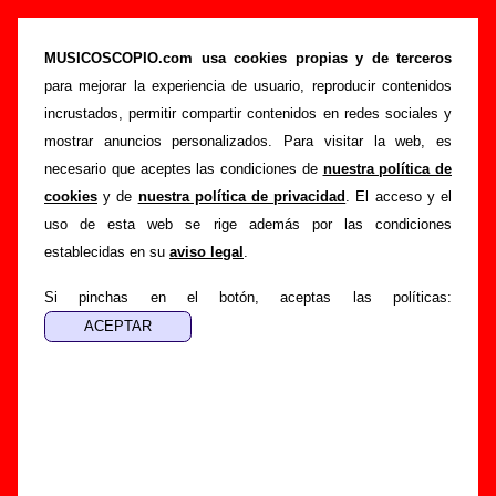
Canciones de La Ruta (letras, autores,
videoclips...)
MUSICOSCOPIO.com usa cookies propias y de terceros
para mejorar la experiencia de usuario, reproducir contenidos
>
>
Portada
La Ruta
Canciones
incrustados, permitir compartir contenidos en redes sociales y
Esta página muestra una lista con todas las canciones de
La
mostrar anuncios personalizados. Para visitar la web, es
Ruta
por orden alfabético. Para ver toda la información
necesario que aceptes las condiciones de
nuestra política de
disponible sobre una canción (discos en los que aparece,
cookies
y de
nuestra política de privacidad
. El acceso y el
autor o autores, letra, curiosidades, etc.), sigue el enlace
uso de esta web se rige además por las condiciones
correspondiente.
establecidas en su
aviso legal
.
En el caso de que no esté disponible la letra de uno de los
Si pinchas en el botón, aceptas las políticas:
temas, se indica junto al enlace a la canción. Puedes ayudar
a
completar esta sección
enviando las letras que faltan o
información sobre otras canciones del grupo que no
aparezcan en este listado.
Por último, si en la grabación de la canción ha participado un
segundo intérprete además de La Ruta, bien sea una banda,
bien sea un(a) cantante, también está indicado junto al título