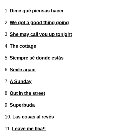
Dime qué piensas hacer
We got a good thing going
She may call you up tonight
The cottage
Siempre sé donde estás
Smile again
A Sunday
Out in the street
Superbuda
Las cosas al revés
Leave me flea!!