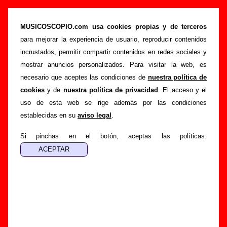
“En CinemaScope” (CD, 1997) - La Ruta
MUSICOSCOPIO.com usa cookies propias y de terceros
>
>
>
Portada
La Ruta
Discografía
En CinemaScope
para mejorar la experiencia de usuario, reproducir contenidos
Esta página pretende recopilar todo tipo de información
incrustados, permitir compartir contenidos en redes sociales y
sobre el
disco “En CinemaScope”
, interpretado por
La
mostrar anuncios personalizados. Para visitar la web, es
Ruta
. Además del listado de canciones incluidas en el disco,
necesario que aceptes las condiciones de
nuestra política de
también se mostrarán en esta página otros tipos de
cookies
y de
nuestra política de privacidad
. El acceso y el
información a medida que estén disponibles: los datos
uso de esta web se rige además por las condiciones
relacionados con su publicación, los créditos de la grabación
establecidas en su
aviso legal
.
de las canciones (productor, músicos, colaboradores y
Si pinchas en el botón, aceptas las políticas:
responsables de la grabación, las mezclas y la
masterización), información sobre otras ediciones en otros
formatos, curiosidades relacionadas con el disco... Si
encuentras errores o tienes información adicional, puedes
ayudar a
completar esta información
.