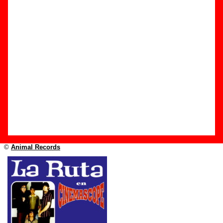
Edición
Título:
En CinemaScope
Formato:
CD
Fecha de publicación:
1997
Discográfica(s):
Animal Records
Referencia:
????
Grupo(s)
:
La Ruta
Diseño
©
Animal Records