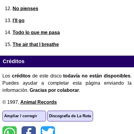
No pienses
I’ll go
Todo lo que me pasa
The air that I breathe
Créditos
Los
créditos
de este disco
todavía no están disponibles
.
Puedes ayudar a completar esta página enviando la
información.
Gracias por colaborar
.
© 1997,
Animal Records
Ampliar / corregir
Discografía de La Ruta