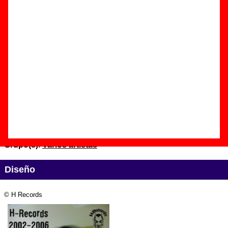
información
.
Edición
Título:
H-Records 2002-2006 - Rock’n’roll se escribe con H
Formato:
CD promocional
Fecha de publicación:
2006
Discográfica(s):
H Records
Referencia:
HR-050
Grupo(s)
:
Varios artistas
Diseño
© H Records