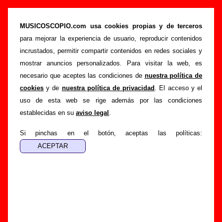
H-Records 2002-2006 - Rock’n’roll se escribe
con H (CD promocional, 2006) - Varios grupos
MUSICOSCOPIO.com usa cookies propias y de terceros
para mejorar la experiencia de usuario, reproducir contenidos
>
>
Portada
Varios artistas
Discos de 2006
incrustados, permitir compartir contenidos en redes sociales y
>
H-Records 2002-2006 - Rock’n’roll se escribe con H
mostrar anuncios personalizados. Para visitar la web, es
necesario que aceptes las condiciones de
nuestra política de
Esta página pretende recopilar todo tipo de información
cookies
y de
nuestra política de privacidad
. El acceso y el
sobre el
disco “H-Records 2002-2006 - Rock’n’roll se
uso de esta web se rige además por las condiciones
escribe con H”
, interpretado por
Varios artistas
. Además
establecidas en su
aviso legal
.
del listado de canciones incluidas en el disco, también se
mostrarán en esta página otros tipos de información a
Si pinchas en el botón, aceptas las políticas:
medida que estén disponibles: los datos relacionados con su
publicación, los créditos de la grabación de las canciones
(productor, músicos, colaboradores y responsables de la
grabación, las mezclas y la masterización), información
sobre otras ediciones en otros formatos, curiosidades
relacionadas con el disco... Si encuentras errores o tienes
información adicional, puedes ayudar a
completar esta