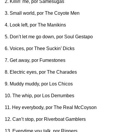
Killin’ me
, por Samesugas
Small world
, por The Coyote Men
Look left
, por The Manikins
Don’t let me go down
, por Soul Gestapo
Voices
, por Thee Suckin’ Dicks
Get away
, por Fumestones
Electric eyes
, por The Charades
Muddy muddy
, por Los Chicos
The whip
, por Los Derrumbes
Hey everybody
, por The Real McCoyson
Can’t stop
, por Riverboat Gamblers
Everytime you talk
, por Rippers