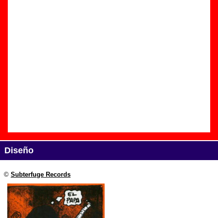
Edición
Título:
El Papa EP - Subterfuge Compilation Vol. 8
Formato:
EP de vinilo de 7’’
Fecha de publicación:
1994
Discográfica(s):
Subterfuge Records
Referencia:
????
Grupo(s)
:
Varios artistas
Diseño
©
Subterfuge Records