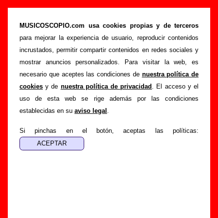
El Papa EP - Subterfuge Compilation Vol. 8 (EP
de vinilo de 7’’, 1994) - Varios grupos
MUSICOSCOPIO.com usa cookies propias y de terceros
para mejorar la experiencia de usuario, reproducir contenidos
>
>
Portada
Varios artistas
Discos de 1994
incrustados, permitir compartir contenidos en redes sociales y
>
El Papa EP - Subterfuge Compilation Vol. 8
mostrar anuncios personalizados. Para visitar la web, es
necesario que aceptes las condiciones de
nuestra política de
Esta página pretende recopilar todo tipo de información
cookies
y de
nuestra política de privacidad
. El acceso y el
sobre el
disco “El Papa EP - Subterfuge Compilation Vol.
uso de esta web se rige además por las condiciones
8”
, interpretado por
Varios artistas
. Además del listado de
establecidas en su
aviso legal
.
canciones incluidas en el disco, también se mostrarán en
esta página otros tipos de información a medida que estén
Si pinchas en el botón, aceptas las políticas:
disponibles: los datos relacionados con su publicación, los
créditos de la grabación de las canciones (productor,
músicos, colaboradores y responsables de la grabación, las
mezclas y la masterización), información sobre otras
ediciones en otros formatos, curiosidades relacionadas con
el disco... Si encuentras errores o tienes información
adicional, puedes ayudar a
completar esta información
.