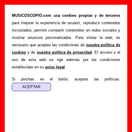
“Halah”, canción de The Pribata Idaho (Letra e
información)
MUSICOSCOPIO.com usa cookies propias y de terceros
para mejorar la experiencia de usuario, reproducir contenidos
>
>
>
Portada
The Pribata Idaho
Canciones
Halah
incrustados, permitir compartir contenidos en redes sociales y
Esta página pretende recopilar todo tipo de información
mostrar anuncios personalizados. Para visitar la web, es
sobre la
canción "Halah
" interpretada por
The Pribata
necesario que aceptes las condiciones de
nuestra política de
Idaho
. Además de su letra, también aparecerá información
cookies
y de
nuestra política de privacidad
. El acceso y el
sobre el autor o los autores, sobre los discos en los que está
uso de esta web se rige además por las condiciones
incluido este tema, sobre la grabación del mismo, sobre
establecidas en su
aviso legal
.
versiones a cargo de otros grupos... Si encuentras errores o
tienes información adicional, puedes ayudar a
completar
Si pinchas en el botón, aceptas las políticas:
esta información
.
Autores, versiones, ediciones... de “Halah”