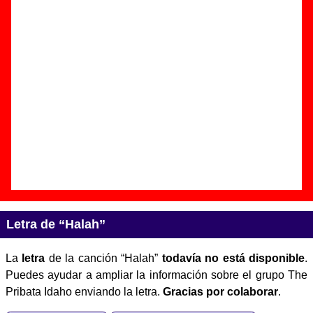
Autor(es) de la letra - ????
Autor(es) de la música - ????
Versión de la canción del mismo título del grupo Mazzy Star.
Discos en los que aparece “Halah”
“
Give me more of that sound
” (
CD
promocional
)
Grupo(s):
Varios artistas
Discográfica(s):
Spiral
- Referencia:
????
Fecha de publicación:
1994
Letra de “Halah”
La
letra
de la canción “Halah”
todavía no está disponible
.
Puedes ayudar a ampliar la información sobre el grupo The
Pribata Idaho enviando la letra.
Gracias por colaborar
.