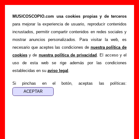
The Pribata Idaho - Añadir o corregir
información
MUSICOSCOPIO.com usa cookies propias y de terceros
para mejorar la experiencia de usuario, reproducir contenidos
>
>
Portada
The Pribata Idaho
Añadir
incrustados, permitir compartir contenidos en redes sociales y
Si tienes información adicional, puedes enviar nueva
mostrar anuncios personalizados. Para visitar la web, es
información o corregir la existente mediante el siguiente
necesario que aceptes las condiciones de
nuestra política de
formulario o escribiendo un e-mail a
cookies
y de
nuestra política de privacidad
. El acceso y el
guialven@musicoscopio.com
.
Gracias por tu
uso de esta web se rige además por las condiciones
colaboración.
establecidas en su
aviso legal
.
Nombre
:
Si pinchas en el botón, aceptas las políticas:
E-mail
:
(necesario para obtener respuesta)
Asunto :