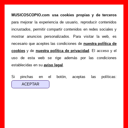
Canciones de Single (letras, autores,
videoclips...)
MUSICOSCOPIO.com usa cookies propias y de terceros
para mejorar la experiencia de usuario, reproducir contenidos
>
>
Portada
Single
Canciones
incrustados, permitir compartir contenidos en redes sociales y
Esta página muestra una lista con todas las canciones de
mostrar anuncios personalizados. Para visitar la web, es
Single
por orden alfabético. Para ver toda la información
necesario que aceptes las condiciones de
nuestra política de
disponible sobre una canción (discos en los que aparece,
cookies
y de
nuestra política de privacidad
. El acceso y el
autor o autores, letra, curiosidades, etc.), sigue el enlace
uso de esta web se rige además por las condiciones
correspondiente.
establecidas en su
aviso legal
.
En el caso de que no esté disponible la letra de uno de los
Si pinchas en el botón, aceptas las políticas:
temas, se indica junto al enlace a la canción. Puedes ayudar
a
completar esta sección
enviando las letras que faltan o
información sobre otras canciones del grupo que no
aparezcan en este listado.
Por último, si en la grabación de la canción ha participado un
segundo intérprete además de Single, bien sea una banda,
bien sea un(a) cantante, también está indicado junto al título