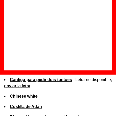
de la canción correspondiente.
Lista de canciones por orden alfabético
¡Miau!
Algo raro
Cabeza cuadrada
- Letra no disponible,
enviar la letra
Cantiga para pedir dois tostoes
- Letra no disponible,
enviar la letra
Chinese white
Costilla de Adán