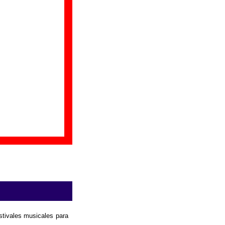
ble
. Puedes ayudar
borar
.
estivales musicales para