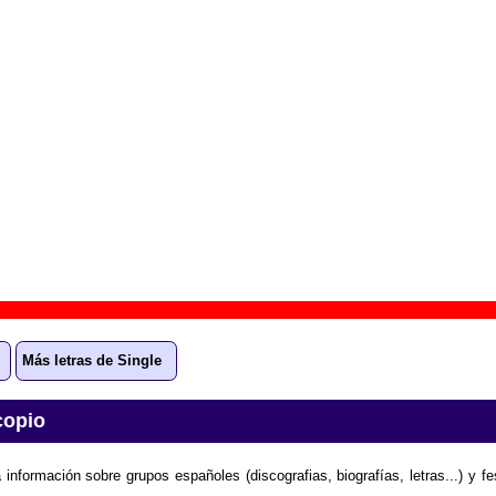
 aparece “Cantiga para pedir dois tostoes”
ianístico
” (
CD single digipack
)
upo(s):
Single
scográfica(s):
Elefant Records
- Referencia:
????
cha de publicación:
enero de 2008
ga para pedir dois tostoes”
ión “Cantiga para pedir dois tostoes”
todavía no está disponi
ación sobre el grupo Single enviando la letra.
Gracias por cola
Más letras de Single
copio
 información sobre grupos españoles (discografias, biografías, letras...) y f