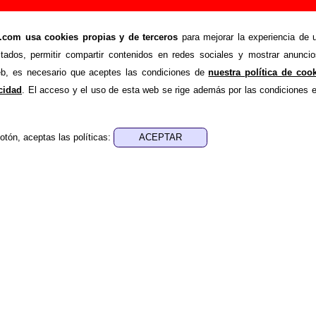
pedir dois tostoes”, canción de Single (Letra e i
om usa cookies propias y de terceros
para mejorar la experiencia de u
>
>
Canciones
Cantiga para pedir dois tostoes
stados, permitir compartir contenidos en redes sociales y mostrar anuncio
de recopilar todo tipo de información sobre la
canción "Canti
web, es necesario que aceptes las condiciones de
nuestra política de coo
ada por
Single
. Además de su letra, también aparecerá informaci
acidad
. El acceso y el uso de esta web se rige además por las condiciones 
los discos en los que está incluido este tema, sobre la grabac
de otros grupos... Si encuentras errores o tienes informació
otón, aceptas las políticas:
r esta información
.
nes, ediciones... de “Cantiga para pedir dois tostoes
a - ????
sica - ????
ión del cantante portugués José Mário Branco.