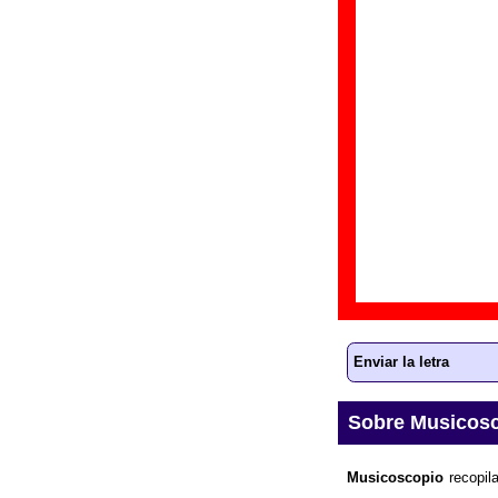
Discos en los que
“
P
Gr
Di
Fe
Letra de “Canti
La
letra
de la canc
a ampliar la inform
Enviar la letra
Sobre Musicos
Musicoscopio
recopila