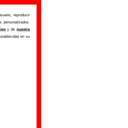
nformación)
suario, reproducir
s personalizados.
ga para pedir dois
kies
y de
nuestra
ón sobre el autor o
establecidas en su
ión del mismo, sobre
n adicional, puedes
”