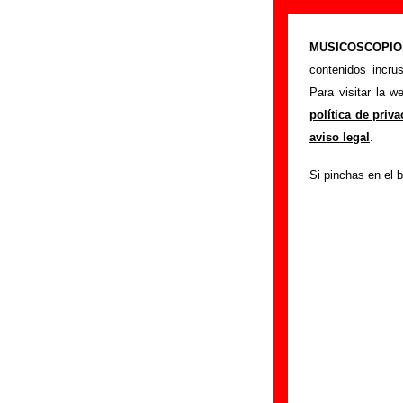
“Cantiga para 
MUSICOSCOPIO.c
>
Portada
Single
contenidos incru
Esta página preten
Para visitar la 
tostoes
" interpret
política de priv
los autores, sobre 
aviso legal
.
versiones a cargo 
Si pinchas en el b
ayudar a
completa
Autores, versio
Autor(es) de la letr
Autor(es) de la mú
Versión de la canc