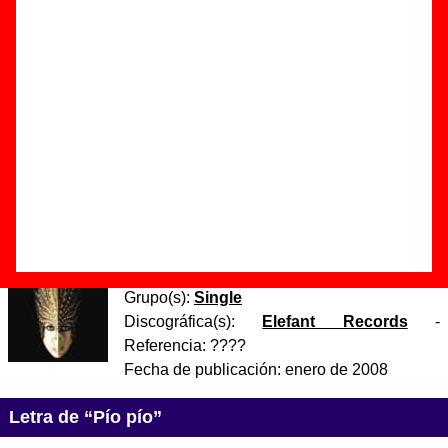
Autor(es) de la música - Ibon Errazkin / Teresa Iturrioz
Discos en los que aparece “Pío pío”
“
Pío pío
” (
CD / 2 LPs
)
Grupo(s):
Single
Discográfica(s):
Elefant Records
-
Referencia:
????
Fecha de publicación:
14 de noviembre de
2006
“
Pianístico
” (
CD single digipack
)
Grupo(s):
Single
Discográfica(s):
Elefant Records
-
Referencia:
????
Fecha de publicación:
enero de 2008
Letra de “Pío pío”