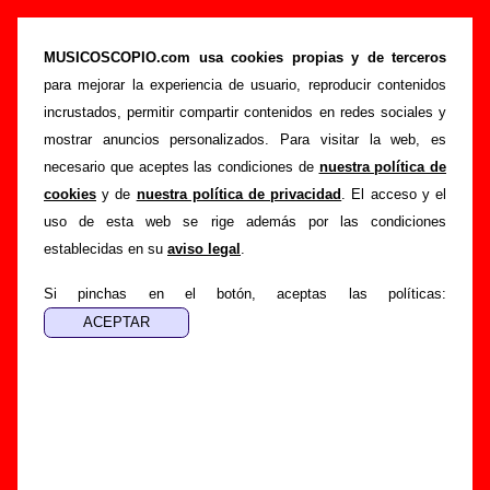
“Pío pío”, canción de Single (Letra e
información)
MUSICOSCOPIO.com usa cookies propias y de terceros
para mejorar la experiencia de usuario, reproducir contenidos
>
>
>
Portada
Single
Canciones
Pío pío
incrustados, permitir compartir contenidos en redes sociales y
Esta página pretende recopilar todo tipo de información
mostrar anuncios personalizados. Para visitar la web, es
sobre la
canción "Pío pío
" interpretada por
Single
. Además
necesario que aceptes las condiciones de
nuestra política de
de su letra, también aparecerá información sobre el autor o
cookies
y de
nuestra política de privacidad
. El acceso y el
los autores, sobre los discos en los que está incluido este
uso de esta web se rige además por las condiciones
tema, sobre la grabación del mismo, sobre versiones a cargo
establecidas en su
aviso legal
.
de otros grupos... Si encuentras errores o tienes información
adicional, puedes ayudar a
completar esta información
.
Si pinchas en el botón, aceptas las políticas:
Autores, versiones, ediciones... de “Pío pío”
Autor(es) de la letra - Ibon Errazkin / Teresa Iturrioz