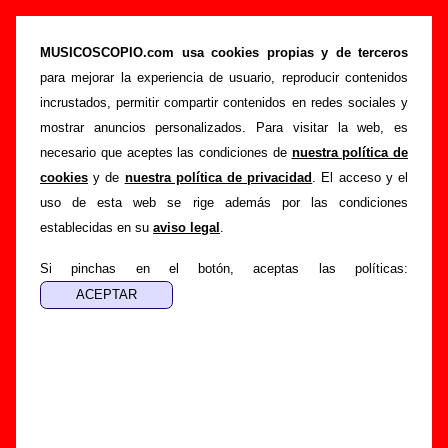
Nothing - Añadir o corregir información
MUSICOSCOPIO.com usa cookies propias y de terceros
>
>
Portada
Nothing
Añadir
para mejorar la experiencia de usuario, reproducir contenidos
Si tienes información adicional, puedes enviar nueva
incrustados, permitir compartir contenidos en redes sociales y
información o corregir la existente mediante el siguiente
mostrar anuncios personalizados. Para visitar la web, es
formulario o escribiendo un e-mail a
necesario que aceptes las condiciones de
nuestra política de
guialven@musicoscopio.com
.
Gracias por tu
cookies
y de
nuestra política de privacidad
. El acceso y el
colaboración.
uso de esta web se rige además por las condiciones
establecidas en su
aviso legal
.
Nombre
:
Si pinchas en el botón, aceptas las políticas:
E-mail
:
(necesario para obtener respuesta)
Asunto :