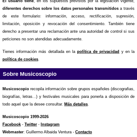
El usuario tiene
, en los supuestos previstos por la legislación vigente,
diferentes derechos sobre los datos personales transmitidos
a través
de este formulario: información, acceso, rectificación, supresión,
limitación, oposición y revocación del consentimiento. También tiene
derecho a presentar una reclamación ante una autoridad de control si sus
peticiones no son atendidas adecuadamente.
Tienes información más detallada en la
política de privacidad
y en la
política de cookies
.
Sobre Musicoscopio
Musicoscopio
recopila información sobre grupos españoles (discografias,
biografías, letras...) y festivales musicales para ponerla a disposición de
todo aquel que la desee consultar.
Más detalles
.
Musicoscopio 1999-2026
Facebook
-
Twitter
-
Instagram
Webmaster
: Guillermo Albaida Ventura -
Contacto