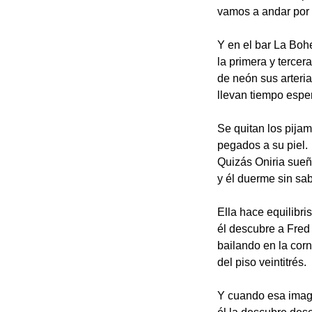
vamos a andar por 
Y en el bar La Boh
la primera y tercera
de neón sus arteria
llevan tiempo espe
Se quitan los pija
pegados a su piel.
Quizás Oniria sue
y él duerme sin sab
Ella hace equilibri
él descubre a Fred 
bailando en la corn
del piso veintitrés.
Y cuando esa imag