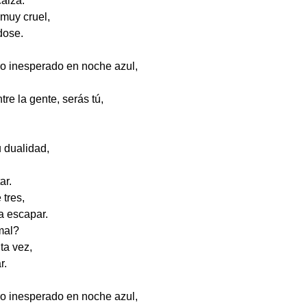
calza.
 muy cruel,
dose.
o inesperado en noche azul,
re la gente, serás tú,
 dualidad,
ar.
 tres,
a escapar.
mal?
ta vez,
r.
o inesperado en noche azul,