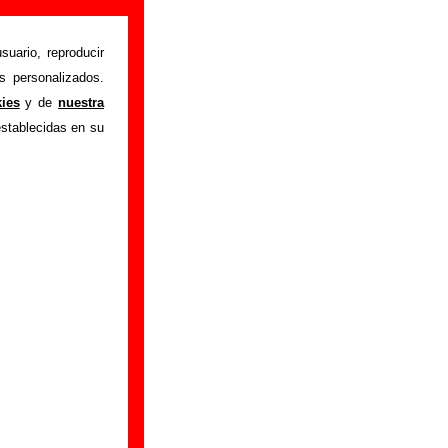
mación)
suario, reproducir
s personalizados.
niria e insomnia
"
kies
y de
nuestra
ción sobre el autor
establecidas en su
rabación del mismo,
ormación adicional,
rla en su álbum “La