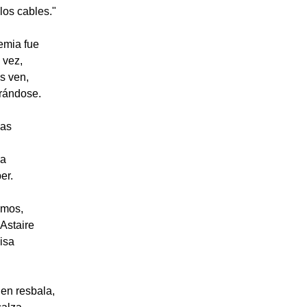
los cables."
emia fue
 vez,
s ven,
rándose.
mas
ña
er.
smos,
Astaire
isa
en resbala,