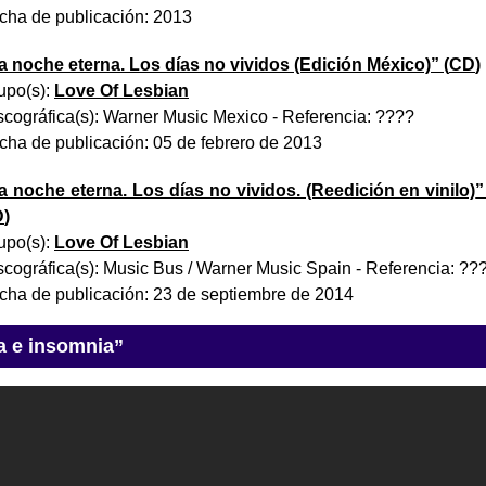
cha de publicación:
2013
a noche eterna. Los días no vividos (Edición México)
” (
CD
)
upo(s):
Love Of Lesbian
scográfica(s):
Warner Music Mexico
- Referencia:
????
cha de publicación:
05 de febrero de 2013
a noche eterna. Los días no vividos. (Reedición en vinilo)
”
D
)
upo(s):
Love Of Lesbian
scográfica(s):
Music Bus / Warner Music Spain
- Referencia:
??
cha de publicación:
23 de septiembre de 2014
a e insomnia”