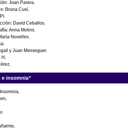
ión: Joan Parera.
es: Bruna Cusí.
Pi.
cción: David Ceballos.
afía: Anna Molins.
María Novelles.
sa.
regall y Juan Messeguer.
n H.
Pérez.
a e insomnia”
 Insomnia,
ien,
r.
añarme,