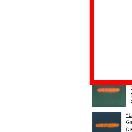
noche eterna - Los
mayo de 2012. El t
en Blind Records a
por Álvaro Balañá
compuesta por Sant
La letra de “Onir
Insomnia, que se e
Discos en los que
“
L
Gr
Di