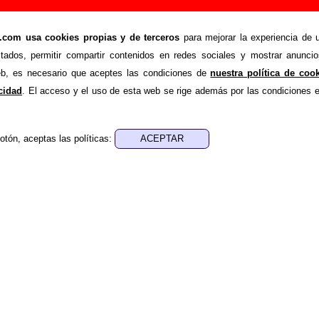
mnia”, canción de Love Of Lesbian (Letra e infor
om usa cookies propias y de terceros
para mejorar la experiencia de u
>
>
Lesbian
Canciones
Oniria e insomnia
stados, permitir compartir contenidos en redes sociales y mostrar anuncio
nde recopilar todo tipo de información sobre la
canción "O
web, es necesario que aceptes las condiciones de
nuestra política de coo
ve Of Lesbian
. Además de su letra, también aparecerá informa
acidad
. El acceso y el uso de esta web se rige además por las condiciones 
re los discos en los que está incluido este tema, sobre la g
cargo de otros grupos... Si encuentras errores o tienes inf
otón, aceptas las políticas:
ompletar esta información
.
nes, ediciones... de “Oniria e insomnia”
ra - Santi Balmes Sanfeliu
sica - Love Of Lesbian
” es una canción que el grupo Love Of Lesbian grabó para inclui