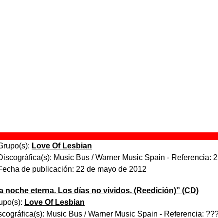
 días no vividos”, el cual fue publicado por Music Bus / Wa
ema fue grabado y producido por Ricky Falkner, Florenci Ferre
 principios de 2012, mezclado en Musiclan por Jordi "Magic"
 en Impact Mastering Labs (Barcelona). La banda durante l
i Balmes, Julián Saldarriaga, Jordi Roig, Joan Ramón Planell y
ia e insomnia” habla de una chica sonámbula, Oniria, y de
ncuentran de noche.
 aparece “Oniria e insomnia”
“
La noche eterna. Los días no vividos.
” (
2 CDs digipack
)
Grupo(s):
Love Of Lesbian
Discográfica(s):
Music Bus / Warner Music Spain
- Referencia:
2
Fecha de publicación:
22 de mayo de 2012
a noche eterna. Los días no vividos. (Reedición)
” (
CD
)
upo(s):
Love Of Lesbian
scográfica(s):
Music Bus / Warner Music Spain
- Referencia:
??