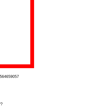
rner Music Spain en
r y Santos Berrocal
 Mora y masterizado
a grabación estuvo
 Oriol Bonet.
 un chico insomne,
564659057
??