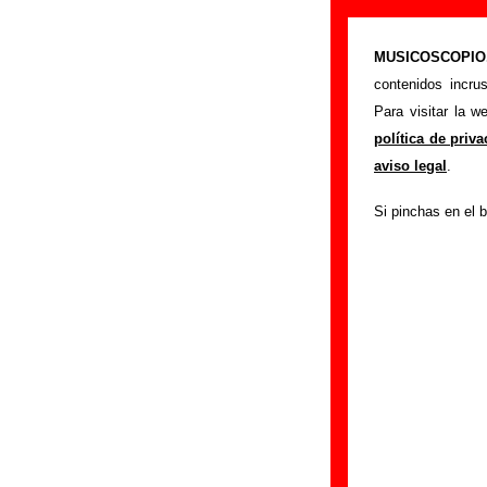
“Oniria e inso
MUSICOSCOPIO.c
>
Portada
Love Of 
contenidos incru
Esta página prete
Para visitar la 
interpretada por
Lo
política de priv
o los autores, sob
aviso legal
.
sobre versiones a 
Si pinchas en el b
puedes ayudar a
c
Autores, versio
Autor(es) de la let
Autor(es) de la mú
“Oniria e insomnia