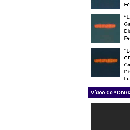
Fe
“
L
Gr
Di
Fe
“
L
C
Gr
Di
Fe
Vídeo de “Oniri