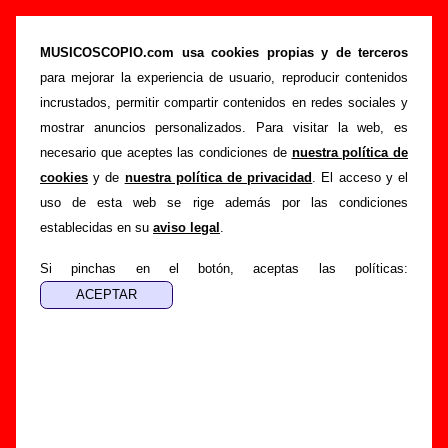
“La noche eterna. Los días no vividos.” (2
CDs digipack, 2012) - Love Of Lesbian
MUSICOSCOPIO.com usa cookies propias y de terceros
para mejorar la experiencia de usuario, reproducir contenidos
>
>
Portada
Love Of Lesbian
Discografía
incrustados, permitir compartir contenidos en redes sociales y
>
La noche eterna. Los días no vividos.
mostrar anuncios personalizados. Para visitar la web, es
necesario que aceptes las condiciones de
nuestra política de
Esta página pretende recopilar todo tipo de información
cookies
y de
nuestra política de privacidad
. El acceso y el
sobre el
disco “La noche eterna. Los días no vividos.”
,
uso de esta web se rige además por las condiciones
interpretado por
Love Of Lesbian
. Además del listado de
establecidas en su
aviso legal
.
canciones incluidas en el disco, también se mostrarán en
esta página otros tipos de información a medida que estén
Si pinchas en el botón, aceptas las políticas:
disponibles: los datos relacionados con su publicación, los
créditos de la grabación de las canciones (productor,
músicos, colaboradores y responsables de la grabación, las
mezclas y la masterización), información sobre otras
ediciones en otros formatos, curiosidades relacionadas con
el disco... Si encuentras errores o tienes información
adicional, puedes ayudar a
completar esta información
.