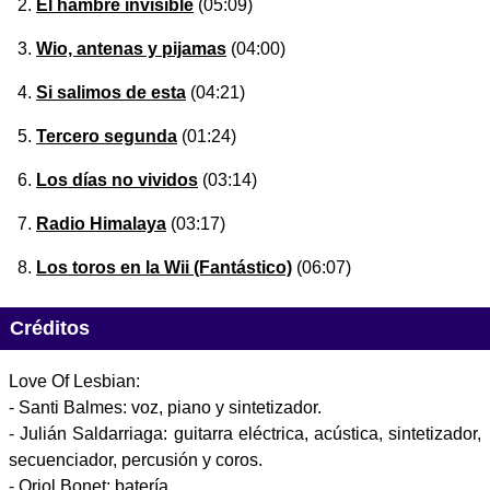
El hambre invisible
(05:09)
Wio, antenas y pijamas
(04:00)
Si salimos de esta
(04:21)
Tercero segunda
(01:24)
Los días no vividos
(03:14)
Radio Himalaya
(03:17)
Los toros en la Wii (Fantástico)
(06:07)
Créditos
Love Of Lesbian:
- Santi Balmes: voz, piano y sintetizador.
- Julián Saldarriaga: guitarra eléctrica, acústica, sintetizador,
secuenciador, percusión y coros.
- Oriol Bonet: batería.