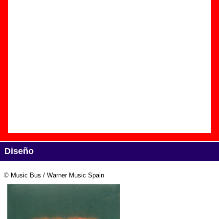
Edición
Título:
La noche eterna. Los días no vividos.
Formato:
2 CDs digipack
Fecha de publicación:
22 de mayo de 2012
Discográfica(s):
Music Bus / Warner Music Spain
Referencia:
2564659057
Grupo(s)
:
Love Of Lesbian
Diseño
© Music Bus / Warner Music Spain