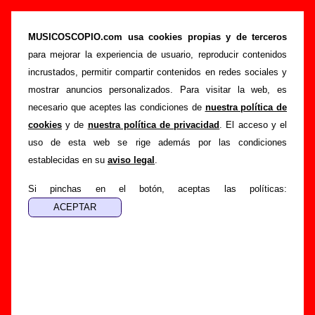
“LP2” (CD digipack, 2010) - Los Punsetes
MUSICOSCOPIO.com usa cookies propias y de terceros
>
>
>
Portada
Los Punsetes
Discografía
LP2
para mejorar la experiencia de usuario, reproducir contenidos
Esta página pretende recopilar todo tipo de información
incrustados, permitir compartir contenidos en redes sociales y
sobre el
disco “LP2”
, interpretado por
Los Punsetes
.
mostrar anuncios personalizados. Para visitar la web, es
Además del listado de canciones incluidas en el disco,
necesario que aceptes las condiciones de
nuestra política de
también se mostrarán en esta página otros tipos de
cookies
y de
nuestra política de privacidad
. El acceso y el
información a medida que estén disponibles: los datos
uso de esta web se rige además por las condiciones
relacionados con su publicación, los créditos de la grabación
establecidas en su
aviso legal
.
de las canciones (productor, músicos, colaboradores y
Si pinchas en el botón, aceptas las políticas:
responsables de la grabación, las mezclas y la
masterización), información sobre otras ediciones en otros
formatos, curiosidades relacionadas con el disco... Si
encuentras errores o tienes información adicional, puedes
ayudar a
completar esta información
.