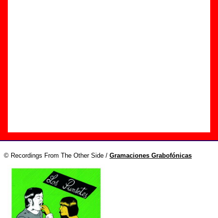
Edición
Título:
LP2
Formato:
CD digipack
Fecha de publicación:
22 de febrero de 2010
Discográfica(s):
Recordings From The Other Side
/
Gramaciones Grabofónicas
Referencia:
REFTOSCD44 / GRGR012
Grupo(s)
:
Los Punsetes
Diseño
© Recordings From The Other Side /
Gramaciones Grabofónicas