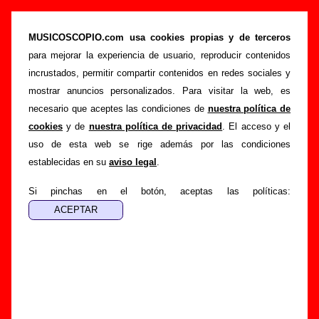
“Dinero”, canción de Los Punsetes (Letra e
información)
MUSICOSCOPIO.com usa cookies propias y de terceros
para mejorar la experiencia de usuario, reproducir contenidos
>
>
>
Portada
Los Punsetes
Canciones
Dinero
incrustados, permitir compartir contenidos en redes sociales y
Esta página pretende recopilar todo tipo de información
mostrar anuncios personalizados. Para visitar la web, es
sobre la
canción "Dinero
" interpretada por
Los Punsetes
.
necesario que aceptes las condiciones de
nuestra política de
Además de su letra, también aparecerá información sobre el
cookies
y de
nuestra política de privacidad
. El acceso y el
autor o los autores, sobre los discos en los que está incluido
uso de esta web se rige además por las condiciones
este tema, sobre la grabación del mismo, sobre versiones a
establecidas en su
aviso legal
.
cargo de otros grupos... Si encuentras errores o tienes
información adicional, puedes ayudar a
completar esta
Si pinchas en el botón, aceptas las políticas:
información
.
Autores, versiones, ediciones... de “Dinero”