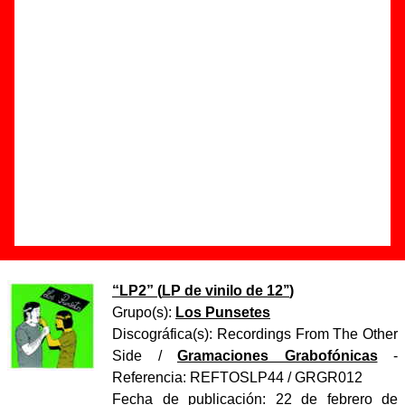
Autor(es) de la letra - ????
Autor(es) de la música - ????
Discos en los que aparece “Dinero”
“
LP2
” (
CD digipack
)
Grupo(s):
Los Punsetes
Discográfica(s):
Recordings From The Other
Side
/
Gramaciones Grabofónicas
-
Referencia:
REFTOSCD44 / GRGR012
Fecha de publicación:
22 de febrero de
2010
“
LP2
” (
LP de vinilo de 12’’
)
Grupo(s):
Los Punsetes
Discográfica(s):
Recordings From The Other
Side
/
Gramaciones Grabofónicas
-
Referencia:
REFTOSLP44 / GRGR012
Fecha de publicación:
22 de febrero de