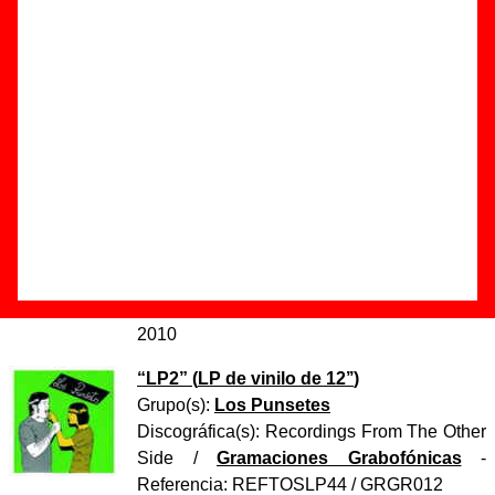
Autor(es) de la letra - ????
Autor(es) de la música - ????
Discos en los que aparece “Los cervatillos”
“
LP2
” (
CD digipack
)
Grupo(s):
Los Punsetes
Discográfica(s):
Recordings From The Other
Side
/
Gramaciones Grabofónicas
-
Referencia:
REFTOSCD44 / GRGR012
Fecha de publicación:
22 de febrero de
2010
“
LP2
” (
LP de vinilo de 12’’
)
Grupo(s):
Los Punsetes
Discográfica(s):
Recordings From The Other
Side
/
Gramaciones Grabofónicas
-
Referencia:
REFTOSLP44 / GRGR012