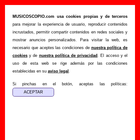
“Los cervatillos”, canción de Los Punsetes
(Letra e información)
MUSICOSCOPIO.com usa cookies propias y de terceros
para mejorar la experiencia de usuario, reproducir contenidos
>
>
>
Portada
Los Punsetes
Canciones
Los cervatillos
incrustados, permitir compartir contenidos en redes sociales y
Esta página pretende recopilar todo tipo de información
mostrar anuncios personalizados. Para visitar la web, es
sobre la
canción "Los cervatillos
" interpretada por
Los
necesario que aceptes las condiciones de
nuestra política de
Punsetes
. Además de su letra, también aparecerá
cookies
y de
nuestra política de privacidad
. El acceso y el
información sobre el autor o los autores, sobre los discos en
uso de esta web se rige además por las condiciones
los que está incluido este tema, sobre la grabación del
establecidas en su
aviso legal
.
mismo, sobre versiones a cargo de otros grupos... Si
encuentras errores o tienes información adicional, puedes
Si pinchas en el botón, aceptas las políticas:
ayudar a
completar esta información
.
Autores, versiones, ediciones... de “Los
cervatillos”