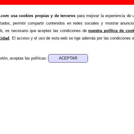
s Pilotos (letras, autores, videoclips...)
om usa cookies propias y de terceros
para mejorar la experiencia de u
>
os
Canciones
stados, permitir compartir contenidos en redes sociales y mostrar anuncio
a una lista con todas las canciones de
Los Pilotos
por orden a
web, es necesario que aceptes las condiciones de
nuestra política de coo
n disponible sobre una canción (discos en los que aparece, auto
acidad
. El acceso y el uso de esta web se rige además por las condiciones 
, sigue el enlace correspondiente.
no esté disponible la letra de uno de los temas, se indica j
otón, aceptas las políticas:
ayudar a
completar esta sección
enviando las letras que fa
nes del grupo que no aparezcan en este listado.
 la grabación de la canción ha participado un segundo intérp
una banda, bien sea un(a) cantante, también está indicado ju
iente.
nes por orden alfabético