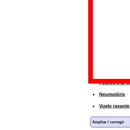
Amazonas
Avance
Caravana por 
Cero en blan
El clan del ru
El gato de F
Felinos a la m
Neumotórix
Vuelo rasante
Ampliar / corregir