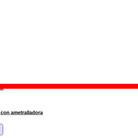
el desierto de Atacama
co
ido
u Manchú
ar
 con ametralladora