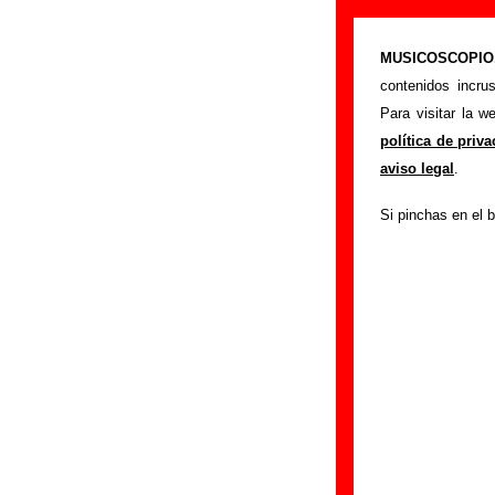
Los Pilotos - 
MUSICOSCOPIO.c
>
Portada
Los Pilot
contenidos incru
Si tienes informac
Para visitar la 
siguiente formula
política de priv
colaboración.
aviso legal
.
Nombre
:
Si pinchas en el b
E-mail
(necesario par
Asunto :
IMPORTANTE:
Musicoscopio NO V