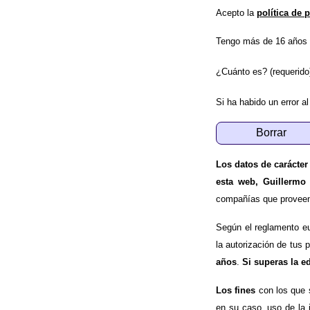
Acepto la
política de 
Tengo más de 16 años 
¿Cuánto es? (requerido
Si ha habido un error al
Los datos de carácter
esta web, Guillermo
compañías que proveen e
Según el reglamento e
la autorización de tus 
años
.
Si superas la e
Los fines
con los que 
en su caso, uso de la 