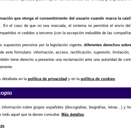
timación que otorga el consentimiento del usuario cuando marca la casil
d
. En el caso de que no sea marcada, el sistema no permitirá el envío del
partidos ni cedidos a terceros (con la excepción ineludible de las compañías
os supuestos previstos por la legislación vigente,
diferentes derechos sobr
de este formulario: información, acceso, rectificación, supresión, limitación
mbién tiene derecho a presentar una reclamación ante una autoridad de contr
amente.
 detallada en la
política de privacidad
y en la
política de cookies
.
copio
 información sobre grupos españoles (discografias, biografías, letras...) y f
e todo aquel que la desee consultar.
Más detalles
.
026