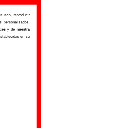
suario, reproducir
s personalizados.
istente mediante el
kies
y de
nuestra
m
.
Gracias por tu
establecidas en su
bre él.