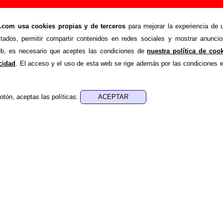
Añadir o corregir información
om usa cookies propias y de terceros
para mejorar la experiencia de u
>
os
Añadir
stados, permitir compartir contenidos en redes sociales y mostrar anuncio
ión adicional, puedes enviar nueva información o corregir la ex
web, es necesario que aceptes las condiciones de
nuestra política de coo
rio o escribiendo un e-mail a
guialven@musicoscopio.co
acidad
. El acceso y el uso de esta web se rige además por las condiciones 
otón, aceptas las políticas:
:
a obtener respuesta)
ENDE material discográfico, solo contiene información so