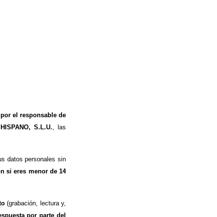
 por el responsable de
 HISPANO, S.L.U.
, las
s datos personales sin
ón si eres menor de 14
to
(grabación, lectura y,
espuesta por parte del