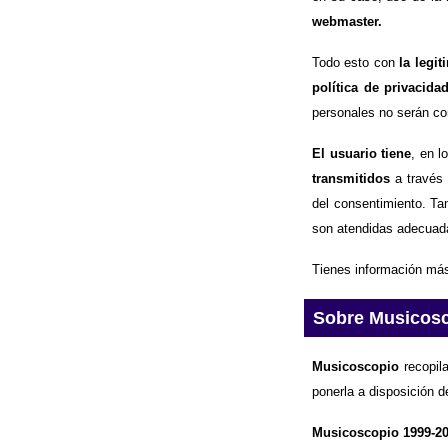
webmaster.
Todo esto con
la legi
política de privacida
personales no serán com
El usuario tiene
, en l
transmitidos
a través 
del consentimiento. Ta
son atendidas adecuad
Tienes información más
Sobre Musicos
Musicoscopio
recopila
ponerla a disposición d
Musicoscopio 1999-2