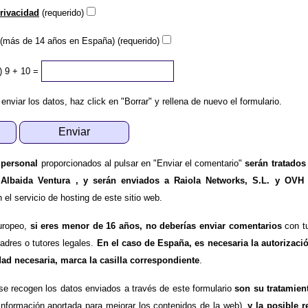
privacidad
(requerido)
(más de 14 años en España) (requerido)
)
9 + 10 =
 enviar los datos, haz click en "Borrar" y rellena de nuevo el formulario.
 personal
proporcionados al pulsar en "Enviar el comentario"
serán tratados
 Albaida Ventura , y serán enviados a Raiola Networks, S.L. y OVH
l servicio de hosting de este sitio web.
uropeo,
si eres menor de 16 años, no deberías enviar comentarios
con tu
padres o tutores legales.
En el caso de España, es necesaria la autorizaci
dad necesaria, marca la casilla correspondiente
.
se recogen los datos enviados a través de este formulario
son su tratamien
información aportada para mejorar los contenidos de la web),
y la posible r